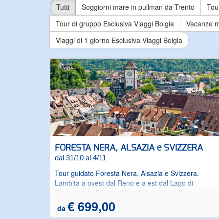
Tutti
Soggiorni mare in pullman da Trento
Tour
Tour di gruppo Esclusiva Viaggi Bolgia
Vacanze ma
Viaggi di 1 giorno Esclusiva Viaggi Bolgia
FORESTA NERA, ALSAZIA e SVIZZERA
dal 31/10 al 4/11
Tour guidato Foresta Nera, Alsazia e Svizzera.
Lambita a ovest dal Reno e a est dal Lago di
Costanza, la Foresta Nera è il cuore verde
dell’Europa. Limpidi specchi d’acqua, vallate che si
€ 699,00
da
aprono tra bassi rilievi e rigogliosi vigneti ma anche