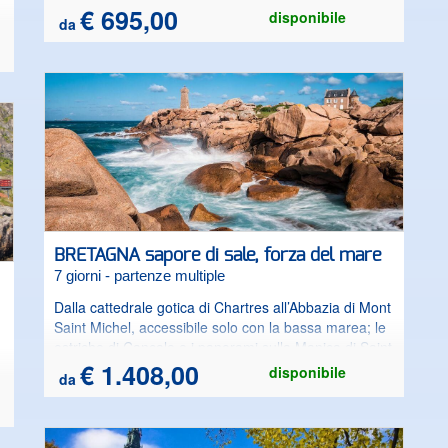
€ 695,00
disponibile
a
da
l
BRETAGNA sapore di sale, forza del mare
7 giorni - partenze multiple
Dalla cattedrale gotica di Chartres all’Abbazia di Mont
Saint Michel, accessibile solo con la bassa marea; le
ostriche di Cancale e i panorami sulla Manica di Saint
Malo. Dalla Costa di Granito Rosa, con il faro di
€ 1.408,00
disponibile
da
Ploumanach, si raggiunge il Finistére, punto più a
ovest di Francia. I celebri Calvari di St.Thegonnec e
Guimiliau, le porcellane di Quimper, le mura rosa
della Ville Close a Concarneau, i misteriosi megaliti di