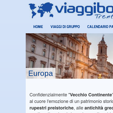
HOME
VIAGGI DI GRUPPO
CALENDARIO P
Europa
Confidenzialmente "
Vecchio Continente
al cuore l'emozione di un patrimonio stori
, alle
rupestri preistoriche
antichità
gre