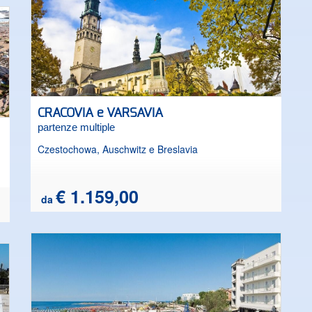
Carnac e le cittadine di Vannes e Nantes: un itinerario
affascinante, alla scoperta di una terra di antiche
tradizioni.
CRACOVIA e VARSAVIA
partenze multiple
Czestochowa, Auschwitz e Breslavia
€ 1.159,00
da