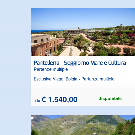
centri termali, eleganti cittadine, castelli e fattorie in
un magnifico scenario naturale. Oltre confine
Strasburgo, dominata dalla straordinaria cattedrale, 
la pittoresca cittadina alsaziana di Colmar. Lungo il
percorso le possenti cascate del Reno, il piccolo ma
incantevole Lago di Titisee ed il famoso ponte di
legno coperto di Lucerna. Tre nazioni (Svizzera,
Germania e Francia) si incontrano e si fondono
armoniosamente in questo splendido angolo
d’Europa.
Pantelleria - Soggiorno Mare e Cultura
Partenze multiple
Esclusiva Viaggi Bolgia - Partenze multiple
€ 1.540,00
disponibile
da