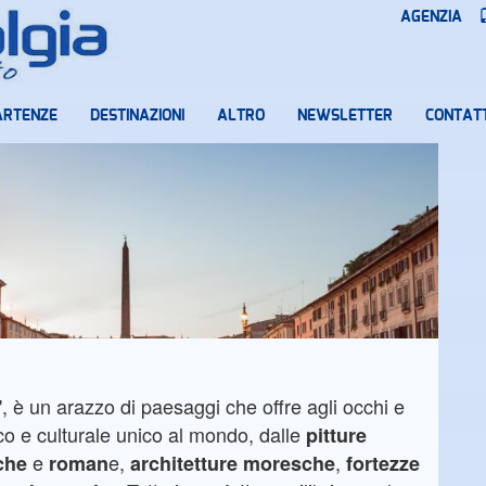
AGENZIA
ARTENZE
DESTINAZIONI
ALTRO
NEWSLETTER
CONTATT
", è un arazzo di paesaggi che offre agli occhi e
co e culturale unico al mondo, dalle
pitture
e
e,
,
che
roman
architetture moresche
fortezze