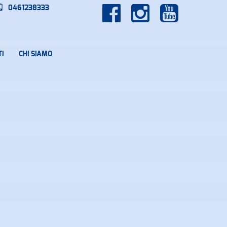
0461238333
I
CHI SIAMO