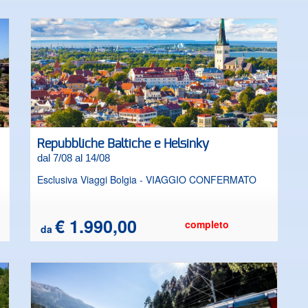
Palazzo della Hofburg, dimora invernale degli
Asburgo e il Castello di Schönbrunn, loro residenza
e
estiva. Una città allo stesso tempo moderna, vivace e
contemporanea come svela la visita dei quartieri
ideati dall'architetto Hundertwasser, degli avveniristici
edifici della UNO City e del Museumsquartier.
Repubbliche Baltiche e Helsinky
dal 7/08 al 14/08
Esclusiva Viaggi Bolgia - VIAGGIO CONFERMATO
€ 1.990,00
completo
da