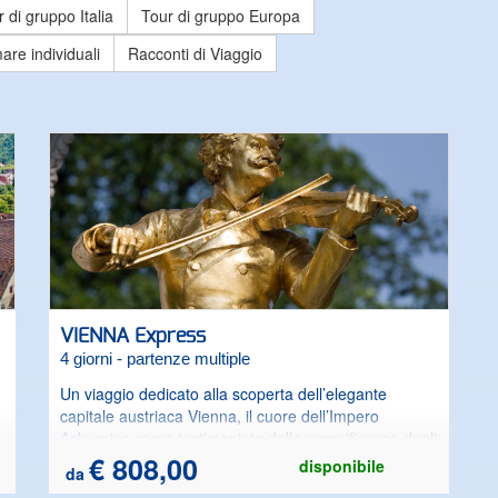
 di gruppo Italia
Tour di gruppo Europa
re individuali
Racconti di Viaggio
VIENNA Express
4 giorni - partenze multiple
Un viaggio dedicato alla scoperta dell’elegante
capitale austriaca Vienna, il cuore dell’Impero
Asburgico come testimoniato dalla magnificenza degli
edifici lungo il viale del Ring: l’Opera, il Parlamento, il
€ 808,00
disponibile
da
Municipio, il Palazzo del Belvedere, l’imponente