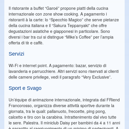
Il ristorante a buffet “Garoé” propone piatti della cucina
internazionale con zone show cooking. A pagamento i
ristoranti à la carte: lo “Specchio Magico” che serve pietanze
della cucina italiana e il “Sakura Teppanyaki” che offre
degustazioni asiatiche e giapponesi in particolare. Sono
diversi i bar tra cui si distingue “Mike’s Coffee” per l’ampia
offerta di tè e caffè.
Servizi
Wi-Fi e internet point. A pagamento: bazar, servizio di
lavanderia e parrucchiere. Altri servizi sono riservati ai clienti
delle camere privilege, vedi il paragrafo “Very Exclusive”.
Sport e Svago
Un’équipe di animazione internazionale, integrata dal FRiend
Francorosso, organizza diverse attività sportive durante la
giornata, tra le quali: pallanuoto, freccette, ping pong,
calcetto e tiro con la carabina. Intrattenimento dal vivo tutte
le sere. Palestra. Il miniclub Daisy per bambini da 4 a 11 anni
è garantito al raggiungimento di un minimo di partecipanti. A