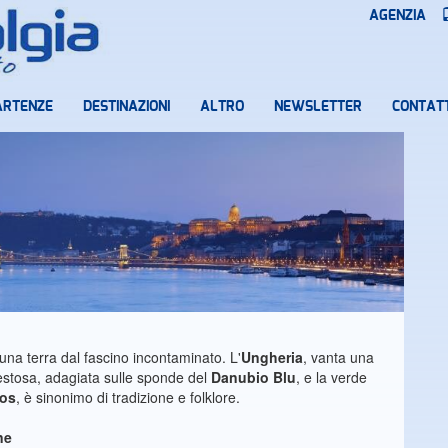
AGENZIA
ARTENZE
DESTINAZIONI
ALTRO
NEWSLETTER
CONTATT
a una terra dal fascino incontaminato. L'
Ungheria
, vanta una
aestosa, adagiata sulle sponde del
Danubio Blu
, e la verde
kos
, è sinonimo di tradizione e folklore.
ne