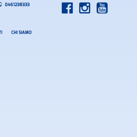
0461238333
I
CHI SIAMO