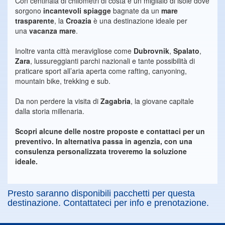
Con centinaia di chilometri di costa e un migliaio di isole dove
sorgono
incantevoli spiagge
bagnate da un
mare
trasparente
, la
Croazia
è una destinazione ideale per
una
vacanza mare
.
Inoltre vanta città meravigliose come
Dubrovnik
,
Spalato
,
Zara
, lussureggianti parchi nazionali e tante possibilità di
praticare sport all’aria aperta come rafting, canyoning,
mountain bike, trekking e sub.
Da non perdere la visita di
Zagabria
, la giovane capitale
dalla storia millenaria.
Scopri alcune delle nostre proposte e contattaci per un
preventivo. In alternativa passa in agenzia, con una
consulenza personalizzata troveremo la soluzione
ideale.
Presto saranno disponibili pacchetti per questa
destinazione. Contattateci per info e prenotazione.