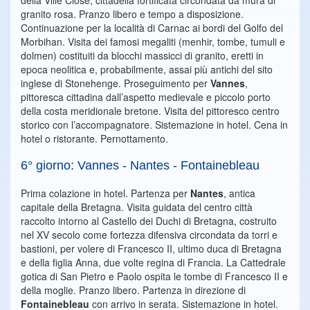
della Ville Close, cittadella fortificata circondata da mura di
granito rosa. Pranzo libero e tempo a disposizione.
Continuazione per la località di Carnac ai bordi del Golfo del
Morbihan. Visita dei famosi megaliti (menhir, tombe, tumuli e
dolmen) costituiti da blocchi massicci di granito, eretti in
epoca neolitica e, probabilmente, assai più antichi del sito
inglese di Stonehenge. Proseguimento per
Vannes
,
pittoresca cittadina dall’aspetto medievale e piccolo porto
della costa meridionale bretone. Visita del pittoresco centro
storico con l’accompagnatore. Sistemazione in hotel. Cena in
hotel o ristorante. Pernottamento.
6° giorno: Vannes - Nantes - Fontainebleau
Prima colazione in hotel. Partenza per
Nantes
, antica
capitale della Bretagna. Visita guidata del centro città
raccolto intorno al Castello dei Duchi di Bretagna, costruito
nel XV secolo come fortezza difensiva circondata da torri e
bastioni, per volere di Francesco II, ultimo duca di Bretagna
e della figlia Anna, due volte regina di Francia. La Cattedrale
gotica di San Pietro e Paolo ospita le tombe di Francesco II e
della moglie. Pranzo libero. Partenza in direzione di
Fontainebleau
con arrivo in serata. Sistemazione in hotel.