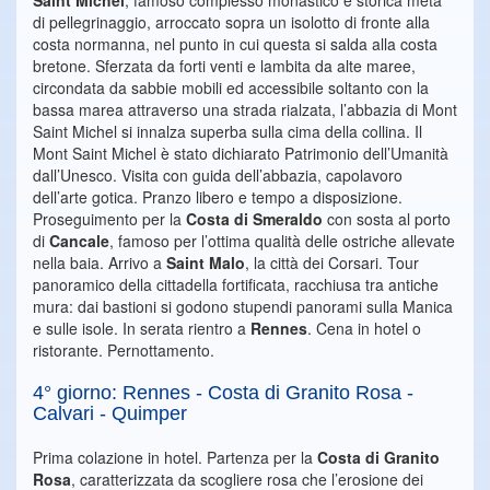
Saint Michel
, famoso complesso monastico e storica meta
di pellegrinaggio, arroccato sopra un isolotto di fronte alla
costa normanna, nel punto in cui questa si salda alla costa
bretone. Sferzata da forti venti e lambita da alte maree,
circondata da sabbie mobili ed accessibile soltanto con la
bassa marea attraverso una strada rialzata, l’abbazia di Mont
Saint Michel si innalza superba sulla cima della collina. Il
Mont Saint Michel è stato dichiarato Patrimonio dell’Umanità
dall’Unesco. Visita con guida dell’abbazia, capolavoro
dell’arte gotica. Pranzo libero e tempo a disposizione.
Proseguimento per la
Costa di Smeraldo
con sosta al porto
di
Cancale
, famoso per l’ottima qualità delle ostriche allevate
nella baia. Arrivo a
Saint Malo
, la città dei Corsari. Tour
panoramico della cittadella fortificata, racchiusa tra antiche
mura: dai bastioni si godono stupendi panorami sulla Manica
e sulle isole. In serata rientro a
Rennes
. Cena in hotel o
ristorante. Pernottamento.
4° giorno: Rennes - Costa di Granito Rosa -
Calvari - Quimper
Prima colazione in hotel. Partenza per la
Costa di Granito
Rosa
, caratterizzata da scogliere rosa che l’erosione dei