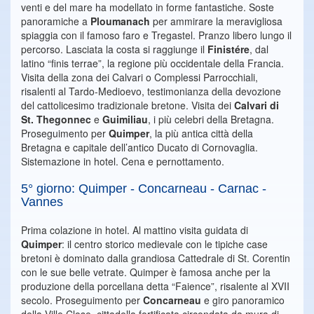
venti e del mare ha modellato in forme fantastiche. Soste
panoramiche a
Ploumanach
per ammirare la meravigliosa
spiaggia con il famoso faro e Tregastel. Pranzo libero lungo il
percorso. Lasciata la costa si raggiunge il
Finistére
, dal
latino “finis terrae”, la regione più occidentale della Francia.
Visita della zona dei Calvari o Complessi Parrocchiali,
risalenti al Tardo-Medioevo, testimonianza della devozione
del cattolicesimo tradizionale bretone. Visita dei
Calvari di
St. Thegonnec
e
Guimiliau
, i più celebri della Bretagna.
Proseguimento per
Quimper
, la più antica città della
Bretagna e capitale dell’antico Ducato di Cornovaglia.
Sistemazione in hotel. Cena e pernottamento.
5° giorno: Quimper - Concarneau - Carnac -
Vannes
Prima colazione in hotel. Al mattino visita guidata di
Quimper
: il centro storico medievale con le tipiche case
bretoni è dominato dalla grandiosa Cattedrale di St. Corentin
con le sue belle vetrate. Quimper è famosa anche per la
produzione della porcellana detta “Faience”, risalente al XVII
secolo. Proseguimento per
Concarneau
e giro panoramico