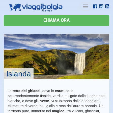
Toggle
navigation
CHIAMA ORA
Islanda
La
terra dei ghiacci
, dove le
estati
sono
sorprendentemente tiepide, verdi e mitigate dalle lunghe notti
bianche, e dove gli
inverni
vi stupiranno dalle ondeggianti
sfumature di verde, blu, giallo e rosa dell’aurora boreale. Un
territorio puro, immerso nel
magico
, tra vulcani, ghiacciai,