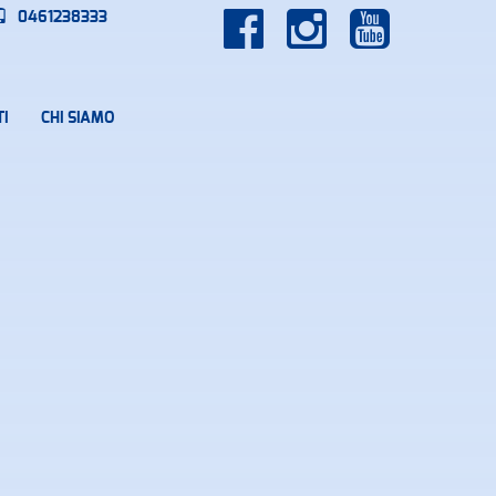
0461238333
I
CHI SIAMO