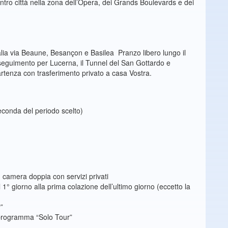
ntro città nella zona dell’Opera, dei Grands Boulevards e dei
talia via Beaune, Besançon e Basilea Pranzo libero lungo il
seguimento per Lucerna, il Tunnel del San Gottardo e
partenza con trasferimento privato a casa Vostra.
seconda del periodo scelto)
n camera doppia con servizi privati
giorno alla prima colazione dell’ultimo giorno (eccetto la
)
”
programma “Solo Tour”