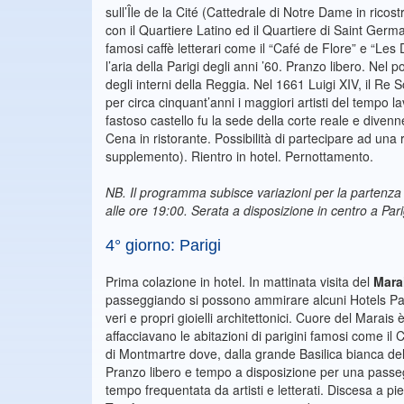
sull’Île de la Cité (Cattedrale di Notre Dame in rico
con il Quartiere Latino ed il Quartiere di Saint Germa
famosi caffè letterari come il “Café de Flore” e “Les 
l’aria della Parigi degli anni ’60. Pranzo libero. Nel
degli interni della Reggia. Nel 1661 Luigi XIV, il Re 
per circa cinquant’anni i maggiori artisti del tempo 
fastoso castello fu la sede della corte reale e divenne
Cena in ristorante. Possibilità di partecipare ad una 
supplemento). Rientro in hotel. Pernottamento.
NB. Il programma subisce variazioni per la partenza
alle ore 19:00. Serata a disposizione in centro a Par
4° giorno: Parigi
Prima colazione in hotel. In mattinata visita del
Mara
passeggiando si possono ammirare alcuni Hotels Parti
veri e propri gioielli architettonici. Cuore del Mara
affacciavano le abitazioni di parigini famosi come il C
di Montmartre dove, dalla grande Basilica bianca del
Pranzo libero e tempo a disposizione per una passeggi
tempo frequentata da artisti e letterati. Discesa a piedi