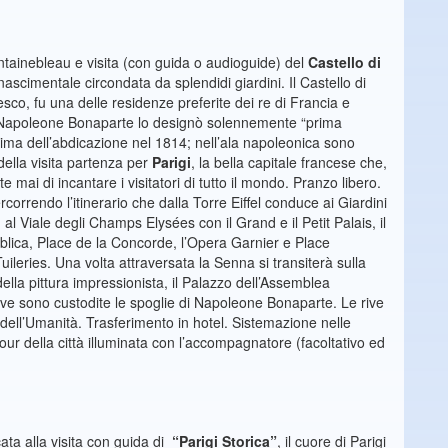
ntainebleau e visita (con guida o audioguide) del
Castello di
inascimentale circondata da splendidi giardini. Il Castello di
sco, fu una delle residenze preferite dei re di Francia e
li. Napoleone Bonaparte lo designò solennemente “prima
prima dell’abdicazione nel 1814; nell’ala napoleonica sono
ella visita partenza per
Parigi
, la bella capitale francese che,
e mai di incantare i visitatori di tutto il mondo. Pranzo libero.
correndo l’itinerario che dalla Torre Eiffel conduce ai Giardini
, al Viale degli Champs Elysées con il Grand e il Petit Palais, il
blica, Place de la Concorde, l’Opera Garnier e Place
uileries. Una volta attraversata la Senna si transiterà sulla
ella pittura impressionista, il Palazzo dell’Assemblea
ove sono custodite le spoglie di Napoleone Bonaparte. Le rive
 dell’Umanità. Trasferimento in hotel. Sistemazione nelle
ur della città illuminata con l’accompagnatore (facoltativo ed
ta alla visita con guida di
“Parigi Storica”
, il cuore di Parigi