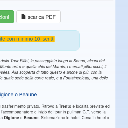
zioni
scarica PDF
te con minimo 10 iscritti
o della Tour Eiffel, le passeggiate lungo la Senna, alcuni dei
ntmartre e quella chic del Marais, i mercati pittoreschi, il
ysées. Alla scoperta di tutto questo e anche di più, con la
ole quale sede della corte reale, e a Fontainebleau, una delle
.
 Digione o Beaune
 trasferimento privato. Ritrovo a
Trento
e località previste ed
 l’accompagnatore e inizio del tour in pullman G.T. verso la
o a
Digione
o
Beaune
. Sistemazione in hotel. Cena in hotel o