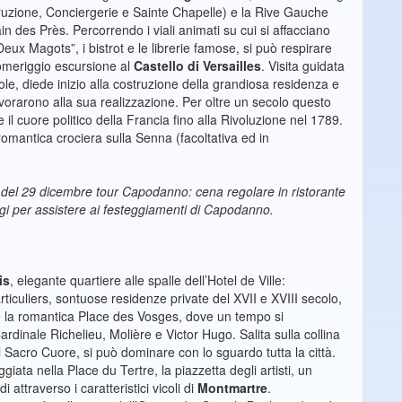
struzione, Conciergerie e Sainte Chapelle) e la Rive Gauche
in des Près. Percorrendo i viali animati su cui si affacciano
Deux Magots”, i bistrot e le librerie famose, si può respirare
 pomeriggio escursione al
Castello di Versailles
. Visita guidata
Sole, diede inizio alla costruzione della grandiosa residenza e
lavorarono alla sua realizzazione. Per oltre un secolo questo
 il cuore politico della Francia fino alla Rivoluzione nel 1789.
romantica crociera sulla Senna (facoltativa ed in
 del 29 dicembre tour Capodanno: cena regolare in ristorante
igi per assistere ai festeggiamenti di Capodanno.
is
, elegante quartiere alle spalle dell’Hotel de Ville:
culiers, sontuose residenze private del XVII e XVIII secolo,
is è la romantica Place des Vosges, dove un tempo si
ardinale Richelieu, Molière e Victor Hugo. Salita sulla collina
 Sacro Cuore, si può dominare con lo sguardo tutta la città.
ata nella Place du Tertre, la piazzetta degli artisti, un
 attraverso i caratteristici vicoli di
Montmartre
.