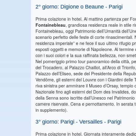
2° giorno: Digione o Beaune - Parigi
Prima colazione in hotel. Al mattino partenza per Fo
Fontainebleau
, grandiosa residenza reale in stile r
Fontainebleau, oggi Patrimonio dell’Umanità dell’Une
scenario perfetto delle feste di corte rinascimenta
residenza imperiale” e ne fece il suo ultimo rifugio 
esposti oggetti e memorie di Napoleone. Al termine d
con i suoi colori e la sua raffinata bellezza, non smett
Nel pomeriggio primo tour panoramico della città, per
del Trocadero, al Palazzo Chaillot, all’Arco di Trionfo
Palazzo dell’Eliseo, sede del Presidente della Repub
Vendôme, gli esterni del Louvre con i Giardini delle T
riva sinistra per ammirare il Museo d’Orsay, tempio d
Nazionale fino agli esterni del Dom des Invalides, d
della Senna sono iscritte dall’Unesco nel Patrimonio
camere riservate. Cena e pernottamento. In serata to
in supplemento).
3° giorno: Parigi - Versailles - Parigi
Prima colazione in hotel. Giornata interamente dedica