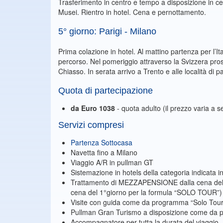
Trasferimento in centro e tempo a disposizione in ce
Musei. Rientro in hotel. Cena e pernottamento.
5° giorno: Parigi - Milano
Prima colazione in hotel. Al mattino partenza per l’I
percorso. Nel pomeriggio attraverso la Svizzera pro
Chiasso. In serata arrivo a Trento e alle località di 
Quota di partecipazione
da Euro 1038
- quota adulto (il prezzo varia a 
Servizi compresi
Partenza Sottocasa
Navetta fino a Milano
Viaggio A/R in pullman GT
Sistemazione in hotels della categoria indicata i
Trattamento di MEZZAPENSIONE dalla cena del 1° 
cena del 1°giorno per la formula “SOLO TOUR”
Visite con guida come da programma “Solo Tour
Pullman Gran Turismo a disposizione come da 
Accompagnatore per tutta la durata del viaggio