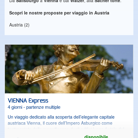
Da
Salisburgo
a
Vienna
e dal
Walzer
, alla
Sacher torte
.
Scopri le nostre proposte per viaggio in Austria
Austria (2)
VIENNA Express
4 giorni - partenze multiple
Un viaggio dedicato alla scoperta dell’elegante capitale
austriaca Vienna, il cuore dell’Impero Asburgico come
testimoniato dalla magnificenza degli edifici lungo il viale del
Ring: l’Opera, il Parlamento, il Municipio, il Palazzo del
disponibile