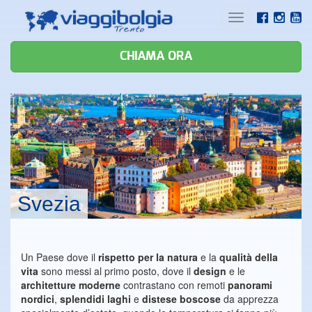
Toggle
navigation
CHIAMA ORA
Svezia
Un Paese dove il
rispetto per la natura
e la
qualità della
vita
sono messi al primo posto, dove il
design
e le
architetture moderne
contrastano con remoti
panorami
nordici
,
splendidi laghi
e
distese boscose
da apprezza