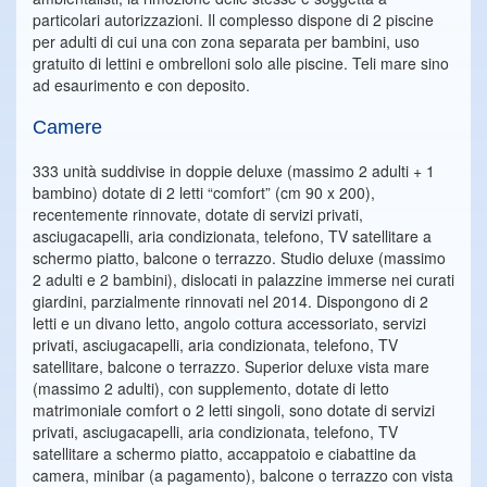
particolari autorizzazioni. Il complesso dispone di 2 piscine
per adulti di cui una con zona separata per bambini, uso
gratuito di lettini e ombrelloni solo alle piscine. Teli mare sino
ad esaurimento e con deposito.
Camere
333 unità suddivise in doppie deluxe (massimo 2 adulti + 1
bambino) dotate di 2 letti “comfort” (cm 90 x 200),
recentemente rinnovate, dotate di servizi privati,
asciugacapelli, aria condizionata, telefono, TV satellitare a
schermo piatto, balcone o terrazzo. Studio deluxe (massimo
2 adulti e 2 bambini), dislocati in palazzine immerse nei curati
giardini, parzialmente rinnovati nel 2014. Dispongono di 2
letti e un divano letto, angolo cottura accessoriato, servizi
privati, asciugacapelli, aria condizionata, telefono, TV
satellitare, balcone o terrazzo. Superior deluxe vista mare
(massimo 2 adulti), con supplemento, dotate di letto
matrimoniale comfort o 2 letti singoli, sono dotate di servizi
privati, asciugacapelli, aria condizionata, telefono, TV
satellitare a schermo piatto, accappatoio e ciabattine da
camera, minibar (a pagamento), balcone o terrazzo con vista