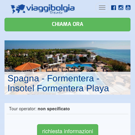
Toggle
navigation
CHIAMA ORA
Spagna - Formentera -
Insotel Formentera Playa
Tour operator:
non specificato
richiesta informazioni