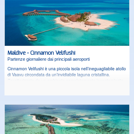
che si può ammirare con impareggiabili escursioni.
Maldive - Cinnamon Velifushi
Partenze giornaliere dai principali aeroporti
Cinnamon Velifushi è una piccola isola nell’ineguagliabile atollo
di Vaavu circondata da un’invidiabile laguna cristallina.
Caratterizzata da un ambiente completamente incontaminato
e da un mare brulicante di fauna e coralli dai colori favolosi, è
circondata da una maestosa ed elegante spiaggia di sabbia
candida. Il resort si distingue per il design contemporaneo che
esalta la pura essenza maldiviana e ne mantiene inalterati gli
elementi distintivi. Lo stile raffinato, evidenziato dalle linee
pulite della struttura e dai materiali accuratamente scelti,
conferisce un’atmosfera ricercata ma al tempo stesso
informale e inserisce il resort nella natura del luogo con