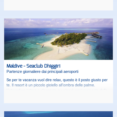
caldo e tranquillo che possiate immaginare. L’arcipelago delle
Maldive si trova al largo del subcontinente indiano e accarezza
con la sua parte più bassa la linea dell’equatore. Non è un
caso se da molti viene ritenuta la meta più esclusiva e
ricercata al mondo. Con il suo clima tropicale, le sue sabbie
finissime, il mare turchese dalle acque cristalline, i suoi atolli, i
suoi isolotti e le sue barriere coralline, il paesaggio di questo
angolo di paradiso vi farà innamorare dal primo sguardo, fino
all’ultimo. Qualunque sia la vacanza che avete in mente, che
sia una fuga d’amore, un’immersione nel relax o un’avventura,
sicuramente il Kudafushi saprà offrirvela, superando ogni
vostra aspettativa.
Maldive - Seaclub Dhiggiri
Partenze giornaliere dai principali aeroporti
Se per te vacanza vuol dire relax, questo è il posto giusto per
te. Il resort è un piccolo gioiello all’ombra delle palme.
L’atmosfera intima e rilassante avvolgerà ogni momento della
tua vacanza e, se vorrai, potrai immergerti alla scoperta della
barriera corallina nelle acque trasparenti che circondano
l’atollo di Vaavu o passeggiare sulla splendida spiaggia di
sabbia finissima. La libertà, la tranquillità e tutto il fascino
dell’ambiente tropicale rappresenteranno la cornice ideale per