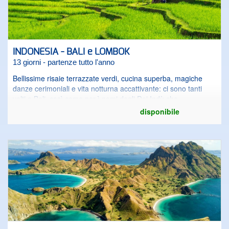
INDONESIA - BALI e LOMBOK
13 giorni - partenze tutto l'anno
Bellissime risaie terrazzate verdi, cucina superba, magiche
danze cerimoniali e vita notturna accattivante: ci sono tanti
volti a Bali, così come per ì nomi degli Dei Indù che
definiscono questa isola tropicale come la loro casa. Santuari
disponibile
e templi si possono vedere ad ogni angolo e delicate offerte di
cibo e fiori decorano le porte. Bali è semplicemente un
paradiso sulla terra. Il tramonto a Bali trasforma l'oceano in
fiamme, offrendo colorate viste paradisiache come i cocktail
che li accompagnano. Per gli avventurieri, l'interno contiene
molti segreti e tesori; i sentieri nella giungla avvolgono i picchi
del vulcano e riti antichi giocano di notte nella luce tremolante
dei fuochi dei villaggii. Per secoli, i visitatori a Bali sono stati
affascinati dalla bellezza naturale e dalla ricchezza culturale
dell'isola.Lombok, si trova nella provincia ovest di Nusa
Tenggara e fa parte delle isole minori del Sunda. Con lo stretto