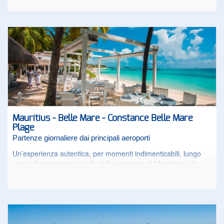
dall’aeroporto, mentre bastano 20 minuti per raggiungere la
famosa Isola dei Cervi, dove gli ospiti hanno anche green fee
gratuite per il campo da golf . La spiaggia di sabbia bianca
naturale è lunga circa 700 metri e la laguna su cui si affaccia è
un vero paradiso per la vita marina. L’atmosfera dell’albergo è
vivace, le attività numerose, mentre la formula all inclusive
toglie ogni preoccupazione. Il resort perfetto per una vacanza
all’insegna del divertimento, la buona cucina e un’autentica
esperienza mauriziana. Il contesto naturale esotico ne fa la
cornice ideale per rendere ancora più attraente il soggiorno.
L'hotel accetta ospiti dai 16 anni compiuti.
Mauritius - Belle Mare - Constance Belle Mare
Plage
Partenze giornaliere dai principali aeroporti
Un’esperienza autentica, per momenti indimenticabili, lungo
una delle spiagge più belle della costa est di Mauritius e 2
campi da golf esclusivi. Constance Belle Mare Plage è un
raffinato resort dall’atmosfera trendy; con una recente
ristrutturazione ha acquisito una nuova immagine più
contemporanea, senza perdere il tipico calore e l’atmosfera
coloniale.