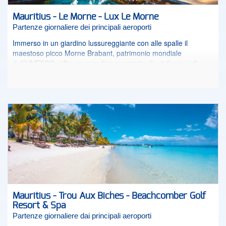
dall’inconfondibile gusto tropicale.
Mauritius - Le Morne - Lux Le Morne
Partenze giornaliere dei principali aeroporti
Immerso in un giardino lussureggiante con alle spalle il
maestoso picco Morne Brabant, patrimonio mondiale
dell’UNESCO, offre un paradiso appartato di privilegio e di
romanticismo, offrendo un senso di benessere incantevole.
Adatto a coppie e famiglie.
Mauritius - Trou Aux Biches - Beachcomber Golf
Resort & Spa
Partenze giornaliere dai principali aeroporti