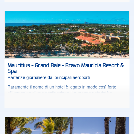
affaccia direttamente sulla splendida spiaggia di Flic en Flac,
lunga oltre 1 km., nella costa ovest di Mauritius a circa
mezzora dalla capitale Port Louis, con solo un giardino
formato da alte palme di cocco a separare le camere dalla
sabbia. Spettacolari i tramonti sul mare che si ammirano dalla
propria stanza. Gli ospiti possono usufruire anche dei servizi e
ristoranti dell’adiacente Sugar Beach Resort per una offerta
ancora più completa. Intimo e riservato, oppure attivo e
dinamico secondo il vostro stato d’animo del momento, La
Pirogue saprà coinvolgervi con tutto il suo fascino.
Mauritius - Grand Baie - Bravo Mauricia Resort &
Spa
Partenze giornaliere dai principali aeroporti
Raramente il nome di un hotel è legato in modo così forte
all’immagine di una destinazione. La grande notorietà e
l’appartenenza alla catena Beachcomber Resorts & Hotels,
unite alla location nel cuore di Grand Baie, località vivace ed
animata, rendono l’hotel una delle più interessanti proposte di
Mauritius. L’hotel è adatto a single, coppie ed anche famiglie
grazie alla presenza di biberoneria, miniclub internazionale e
diverse possibilità di sistemazione per nuclei familiari anche