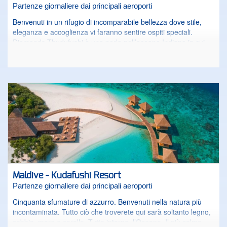
Partenze giornaliere dai principali aeroporti
Benvenuti in un rifugio di incomparabile bellezza dove stile,
eleganza e accoglienza vi faranno sentire ospiti speciali.
Diamonds Thudufushi è una perla nell’oceano Indiano in cui
ogni dettaglio è curato con attenzione. Le gradazioni nette del
blu della laguna, le verdi sfumature della vegetazione e il
candore della sabbia, saranno le tinte della vostra vacanza.
Adagiata su un'incantevole barriera corallina, l’isola vanta una
posizione strategica che permette di esplorare le meraviglie
dei fondali in poche bracciate dalla riva. L’ambiente
accogliente, l’atmosfera intima e le eleganti sistemazioni,
contribuiscono al fascino del resort. Scegliere il Diamonds
Thudufushi significa desiderare il top: dall’alloggio alla
ristorazione, dalle attività ai servizi personalizzati, tutto è
pensato per un’esperienza maldiviana davvero unica.
Maldive - Kudafushi Resort
Partenze giornaliere dai principali aeroporti
Cinquanta sfumature di azzurro. Benvenuti nella natura più
incontaminata. Tutto ciò che troverete qui sarà soltanto legno,
sabbia, mare e corallo. Tutto intorno, l’Oceano. Il più calmo,