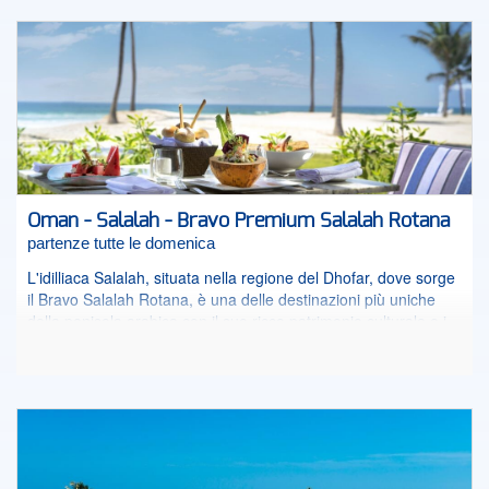
Oman - Salalah - Bravo Premium Salalah Rotana
partenze tutte le domenica
L'idilliaca Salalah, situata nella regione del Dhofar, dove sorge
il Bravo Salalah Rotana, è una delle destinazioni più uniche
della penisola arabica con il suo ricco patrimonio culturale e i
paesaggi panoramici. Vi si arriva seguendo la via dell’incenso,
che qui trova il suo più rinomato luogo di produzione. Chi non
vorrebbe trascorrere una vacanza indimenticabile in
un’atmosfera rilassata, esotica ed elegante, immerso nella
natura impreziosita dalla presenza di spiagge sabbiose a
perdita d’occhio? Il Bravo Salalah Rotana è il luogo ideale
dove viene proposto un soggiorno “Tutto Incluso” reso ancora