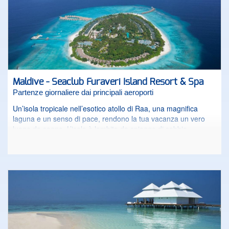
vivere una vacanza lontano dai pensieri e a contatto con la
natura più incontaminata.
Maldive - Seaclub Furaveri Island Resort & Spa
Partenze giornaliere dai principali aeroporti
Un’isola tropicale nell’esotico atollo di Raa, una magnifica
laguna e un senso di pace, rendono la tua vacanza un vero
luogo da sogno. L’isola è lambita da spiagge di sabbia
bianchissima ed è circondata da un tesoro marino mozzafiato,
Hanifaru Bay, riserva della Biosfera UNESCO. Una baia
naturale dove un gran numero di mante, durante il periodo di
fioritura del plancton, si raduna offrendo uno spettacolo unico
a coloro che amano fare snorkeling. La vegetazione è verde e
rigogliosa e accoglie una struttura di lusso dove potersi
rilassare completamente.