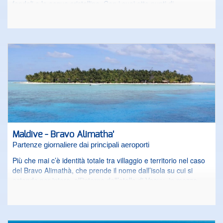
fondali e le acque cristalline. Con i suoi otto punti di
immersione e un Diving Center specializzato, il Sandies
Bathala offre la possibilità di scoprire la più bella barriera
corallina di tutte le Maldive. Rinnovato completamente con
tecniche innovative, l’Eco-resort è un gioiello di eleganza e
tipicità in un contesto naturale unico. Grazie all’attenta e
rinomata gestione italiana, ti sentirai a casa anche dall’altra
parte del mondo, in un ambiente accogliente dove si respira
un’atmosfera esclusiva.
Maldive - Bravo Alimatha'
Partenze giornaliere dai principali aeroporti
Più che mai c’è identità totale tra villaggio e territorio nel caso
del Bravo Alimathà, che prende il nome dall’isola su cui si
estende per intero, all’interno dell’atollo di Vaavu, in mezzo
all’Oceano Indiano. Il segreto è saper rendere l’ospitalità allo
stesso tempo discreta, ma attenta come sempre, perché è
quasi superfluo specificare che a dominare è la natura, a
partire dalla bellissima barriera corallina, raggiungibile a nuoto,