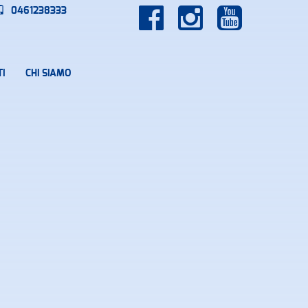
0461238333
I
CHI SIAMO