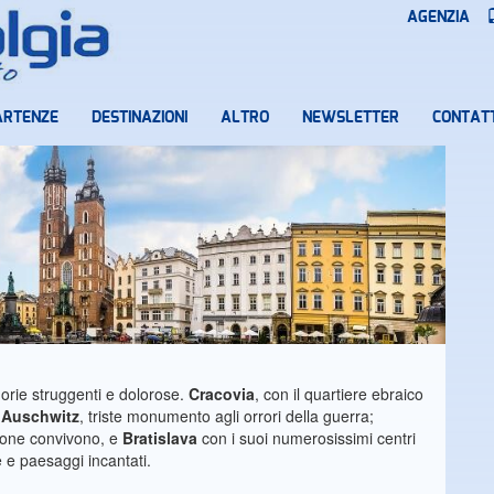
AGENZIA
ARTENZE
DESTINAZIONI
ALTRO
NEWSLETTER
CONTATT
morie struggenti e dolorose.
Cracovia
, con il quartiere ebraico
;
Auschwitz
, triste monumento agli orrori della guerra;
zione convivono, e
Bratislava
con i suoi numerosissimi centri
ie e paesaggi incantati.