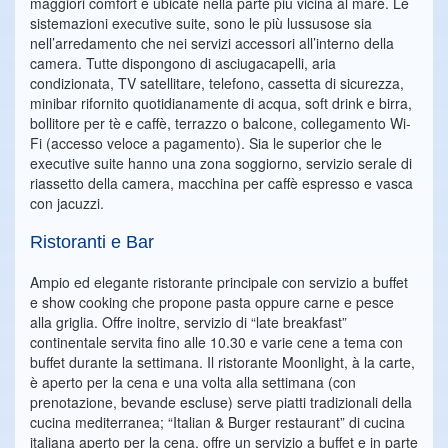
maggiori comfort e ubicate nella parte più vicina al mare. Le
sistemazioni executive suite, sono le più lussusose sia
nell’arredamento che nei servizi accessori all’interno della
camera. Tutte dispongono di asciugacapelli, aria
condizionata, TV satellitare, telefono, cassetta di sicurezza,
minibar rifornito quotidianamente di acqua, soft drink e birra,
bollitore per tè e caffè, terrazzo o balcone, collegamento Wi-
Fi (accesso veloce a pagamento). Sia le superior che le
executive suite hanno una zona soggiorno, servizio serale di
riassetto della camera, macchina per caffè espresso e vasca
con jacuzzi.
Ristoranti e Bar
Ampio ed elegante ristorante principale con servizio a buffet
e show cooking che propone pasta oppure carne e pesce
alla griglia. Offre inoltre, servizio di “late breakfast”
continentale servita fino alle 10.30 e varie cene a tema con
buffet durante la settimana. Il ristorante Moonlight, à la carte,
è aperto per la cena e una volta alla settimana (con
prenotazione, bevande escluse) serve piatti tradizionali della
cucina mediterranea; “Italian & Burger restaurant” di cucina
italiana aperto per la cena, offre un servizio a buffet e in parte