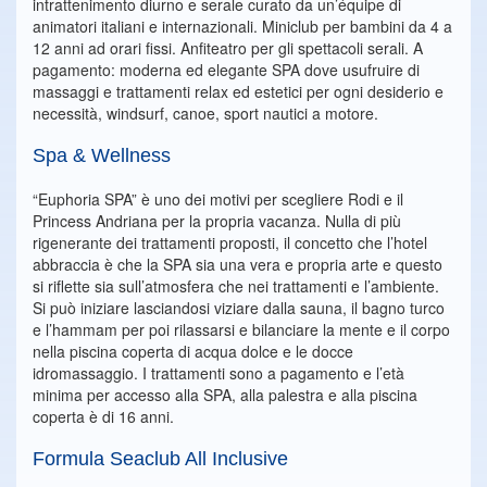
intrattenimento diurno e serale curato da un’équipe di
animatori italiani e internazionali. Miniclub per bambini da 4 a
12 anni ad orari fissi. Anfiteatro per gli spettacoli serali. A
pagamento: moderna ed elegante SPA dove usufruire di
massaggi e trattamenti relax ed estetici per ogni desiderio e
necessità, windsurf, canoe, sport nautici a motore.
Spa & Wellness
“Euphoria SPA” è uno dei motivi per scegliere Rodi e il
Princess Andriana per la propria vacanza. Nulla di più
rigenerante dei trattamenti proposti, il concetto che l’hotel
abbraccia è che la SPA sia una vera e propria arte e questo
si riflette sia sull’atmosfera che nei trattamenti e l’ambiente.
Si può iniziare lasciandosi viziare dalla sauna, il bagno turco
e l’hammam per poi rilassarsi e bilanciare la mente e il corpo
nella piscina coperta di acqua dolce e le docce
idromassaggio. I trattamenti sono a pagamento e l’età
minima per accesso alla SPA, alla palestra e alla piscina
coperta è di 16 anni.
Formula Seaclub All Inclusive