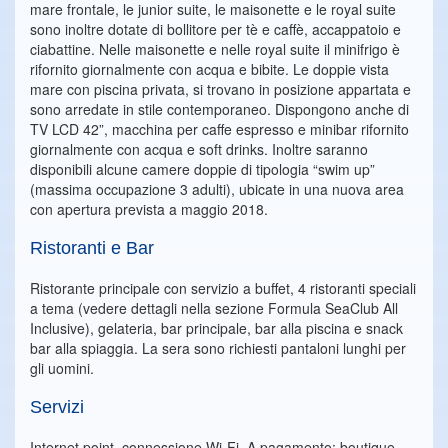
mare frontale, le junior suite, le maisonette e le royal suite
sono inoltre dotate di bollitore per tè e caffè, accappatoio e
ciabattine. Nelle maisonette e nelle royal suite il minifrigo è
rifornito giornalmente con acqua e bibite. Le doppie vista
mare con piscina privata, si trovano in posizione appartata e
sono arredate in stile contemporaneo. Dispongono anche di
TV LCD 42”, macchina per caffe espresso e minibar rifornito
giornalmente con acqua e soft drinks. Inoltre saranno
disponibili alcune camere doppie di tipologia “swim up”
(massima occupazione 3 adulti), ubicate in una nuova area
con apertura prevista a maggio 2018.
Ristoranti e Bar
Ristorante principale con servizio a buffet, 4 ristoranti speciali
a tema (vedere dettagli nella sezione Formula SeaClub All
Inclusive), gelateria, bar principale, bar alla piscina e snack
bar alla spiaggia. La sera sono richiesti pantaloni lunghi per
gli uomini.
Servizi
Internet point, connessione Wi-Fi. A pagamento: boutique,