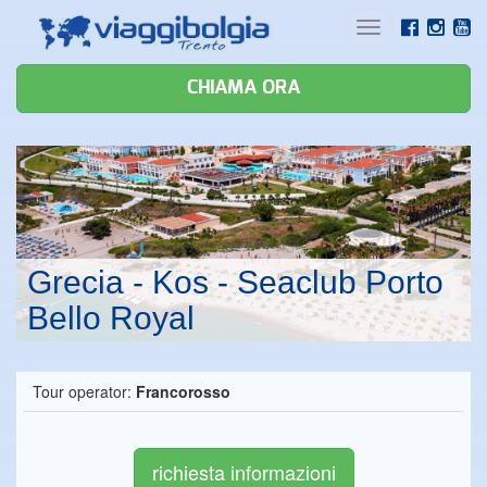
Toggle
navigation
CHIAMA ORA
Grecia - Kos - Seaclub Porto
Bello Royal
Tour operator:
Francorosso
richiesta informazioni