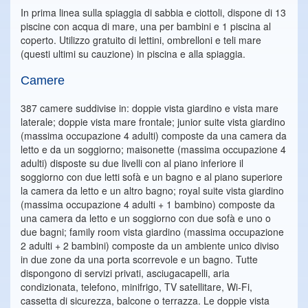
In prima linea sulla spiaggia di sabbia e ciottoli, dispone di 13
piscine con acqua di mare, una per bambini e 1 piscina al
coperto. Utilizzo gratuito di lettini, ombrelloni e teli mare
(questi ultimi su cauzione) in piscina e alla spiaggia.
Camere
387 camere suddivise in: doppie vista giardino e vista mare
laterale; doppie vista mare frontale; junior suite vista giardino
(massima occupazione 4 adulti) composte da una camera da
letto e da un soggiorno; maisonette (massima occupazione 4
adulti) disposte su due livelli con al piano inferiore il
soggiorno con due letti sofà e un bagno e al piano superiore
la camera da letto e un altro bagno; royal suite vista giardino
(massima occupazione 4 adulti + 1 bambino) composte da
una camera da letto e un soggiorno con due sofà e uno o
due bagni; family room vista giardino (massima occupazione
2 adulti + 2 bambini) composte da un ambiente unico diviso
in due zone da una porta scorrevole e un bagno. Tutte
dispongono di servizi privati, asciugacapelli, aria
condizionata, telefono, minifrigo, TV satellitare, Wi-Fi,
cassetta di sicurezza, balcone o terrazza. Le doppie vista