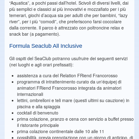
“Aquatica”, a pochi passi dall’hotel. Scivoli di diversi livelli, dai
più semplici e classici ai più innovativi e mozzafiato per i più
temerari, giochi d’acqua sia per adulti che per bambini, “lazy
river”, per i più “comodi”, che preferiscono farsi coccolare
dalla corrente. Il parco è attrezzato con poltroncine relax e
snack bar (a pagamento).
Formula Seaclub All Inclusive
Gli ospiti del SeaClub potranno usufruire dei seguenti servizi
(nei luoghi e agli orari prefissati):
assistenza a cura del Relation FRiend Francorosso
programma di intrattenimento curato da un'équipej di
animatori FRiend Francorosso integrata da animatori
internazionali
lettini, ombrelloni e teli mare (questi ultimi su cauzione) in
piscina e alla spiaggia
cocktail di benvenuto
prima colazione, pranzo e cena con servizio a buffet presso
il ristorante principale
prima colazione continentale dalle 10 alle 11
possibilità, previa prenotazione con un giorno di anticipo, di