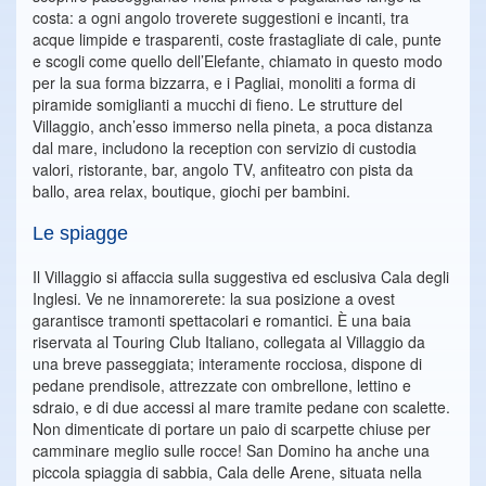
costa: a ogni angolo troverete suggestioni e incanti, tra
acque limpide e trasparenti, coste frastagliate di cale, punte
e scogli come quello dell’Elefante, chiamato in questo modo
per la sua forma bizzarra, e i Pagliai, monoliti a forma di
piramide somiglianti a mucchi di fieno. Le strutture del
Villaggio, anch’esso immerso nella pineta, a poca distanza
dal mare, includono la reception con servizio di custodia
valori, ristorante, bar, angolo TV, anfiteatro con pista da
ballo, area relax, boutique, giochi per bambini.
Le spiagge
Il Villaggio si affaccia sulla suggestiva ed esclusiva Cala degli
Inglesi. Ve ne innamorerete: la sua posizione a ovest
garantisce tramonti spettacolari e romantici. È una baia
riservata al Touring Club Italiano, collegata al Villaggio da
una breve passeggiata; interamente rocciosa, dispone di
pedane prendisole, attrezzate con ombrellone, lettino e
sdraio, e di due accessi al mare tramite pedane con scalette.
Non dimenticate di portare un paio di scarpette chiuse per
camminare meglio sulle rocce! San Domino ha anche una
piccola spiaggia di sabbia, Cala delle Arene, situata nella