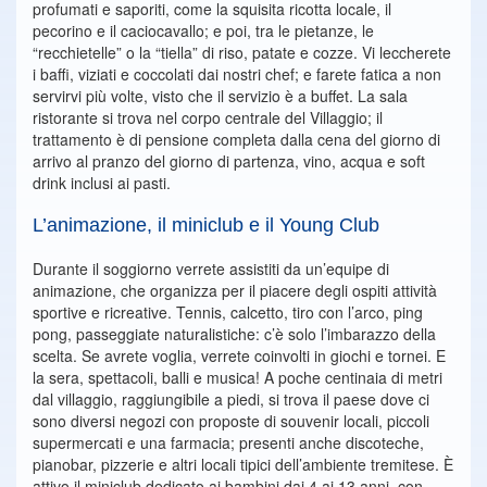
profumati e saporiti, come la squisita ricotta locale, il
pecorino e il caciocavallo; e poi, tra le pietanze, le
“recchietelle” o la “tiella” di riso, patate e cozze. Vi leccherete
i baffi, viziati e coccolati dai nostri chef; e farete fatica a non
servirvi più volte, visto che il servizio è a buffet. La sala
ristorante si trova nel corpo centrale del Villaggio; il
trattamento è di pensione completa dalla cena del giorno di
arrivo al pranzo del giorno di partenza, vino, acqua e soft
drink inclusi ai pasti.
L’animazione, il miniclub e il Young Club
Durante il soggiorno verrete assistiti da un’equipe di
animazione, che organizza per il piacere degli ospiti attività
sportive e ricreative. Tennis, calcetto, tiro con l’arco, ping
pong, passeggiate naturalistiche: c’è solo l’imbarazzo della
scelta. Se avrete voglia, verrete coinvolti in giochi e tornei. E
la sera, spettacoli, balli e musica! A poche centinaia di metri
dal villaggio, raggiungibile a piedi, si trova il paese dove ci
sono diversi negozi con proposte di souvenir locali, piccoli
supermercati e una farmacia; presenti anche discoteche,
pianobar, pizzerie e altri locali tipici dell’ambiente tremitese. È
attivo il miniclub dedicato ai bambini dai 4 ai 13 anni, con