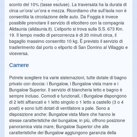
sconto del 10% (tasse escluse). La traversata ha la durata di
circa un’ora/ un’ora e mezza. Ricordiamo che sull’isola non è
consentita la circolazione delle auto. Da Foggia è invece
possibile prenotare il servizio di elicottero con la compagnia
Alidaunia (alidaunia.it). L’eliporto si trova sulla S.S. 673 Km.
19. Il tempo medio di percorrenza è di 20 minuti circa, il
bagaglio massimo consentito 10 kg. È previsto il servizio di
trasferimento dal porto o eliporto di San Domino al Villaggio e
viceversa.
Camere
Potrete scegliere tra varie sistemazioni, tutte dotate di bagno
privato con doccia: i Bungalow, i Bungalow vista mare e i
Bungalow Superior. Il servizio di biancheria letto e bagno è
sempre incluso. Comodi e funzionali, i Bungalow dispongono
di 2 letti affiancati e 1 letto singolo o 1 letto a castello (3 o 4
posti) e sono tutti dotati di ventilatore a pale. Sono a
disposizione anche: Bungalow vista Mare che hanno le
stesse caratteristiche dei bungalow, in più, offrono posizione
panoramica vista mare; Bungalow Superior che alle
caratteristiche dei Bungalow aggiungono garanzia della