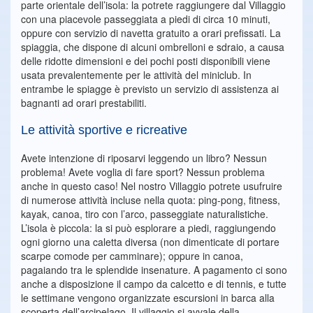
parte orientale dell’isola: la potrete raggiungere dal Villaggio
con una piacevole passeggiata a piedi di circa 10 minuti,
oppure con servizio di navetta gratuito a orari prefissati. La
spiaggia, che dispone di alcuni ombrelloni e sdraio, a causa
delle ridotte dimensioni e dei pochi posti disponibili viene
usata prevalentemente per le attività del miniclub. In
entrambe le spiagge è previsto un servizio di assistenza ai
bagnanti ad orari prestabiliti.
Le attività sportive e ricreative
Avete intenzione di riposarvi leggendo un libro? Nessun
problema! Avete voglia di fare sport? Nessun problema
anche in questo caso! Nel nostro Villaggio potrete usufruire
di numerose attività incluse nella quota: ping-pong, fitness,
kayak, canoa, tiro con l’arco, passeggiate naturalistiche.
L’isola è piccola: la si può esplorare a piedi, raggiungendo
ogni giorno una caletta diversa (non dimenticate di portare
scarpe comode per camminare); oppure in canoa,
pagaiando tra le splendide insenature. A pagamento ci sono
anche a disposizione il campo da calcetto e di tennis, e tutte
le settimane vengono organizzate escursioni in barca alla
scoperta dell’arcipelago. Il villaggio si avvale della