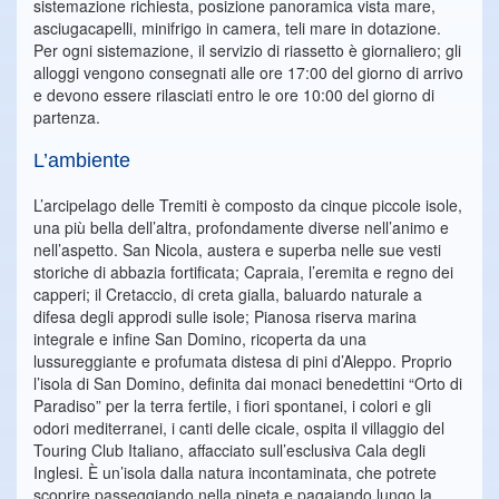
sistemazione richiesta, posizione panoramica vista mare,
asciugacapelli, minifrigo in camera, teli mare in dotazione.
Per ogni sistemazione, il servizio di riassetto è giornaliero; gli
alloggi vengono consegnati alle ore 17:00 del giorno di arrivo
e devono essere rilasciati entro le ore 10:00 del giorno di
partenza.
L’ambiente
L’arcipelago delle Tremiti è composto da cinque piccole isole,
una più bella dell’altra, profondamente diverse nell’animo e
nell’aspetto. San Nicola, austera e superba nelle sue vesti
storiche di abbazia fortificata; Capraia, l’eremita e regno dei
capperi; il Cretaccio, di creta gialla, baluardo naturale a
difesa degli approdi sulle isole; Pianosa riserva marina
integrale e infine San Domino, ricoperta da una
lussureggiante e profumata distesa di pini d’Aleppo. Proprio
l’isola di San Domino, definita dai monaci benedettini “Orto di
Paradiso” per la terra fertile, i fiori spontanei, i colori e gli
odori mediterranei, i canti delle cicale, ospita il villaggio del
Touring Club Italiano, affacciato sull’esclusiva Cala degli
Inglesi. È un’isola dalla natura incontaminata, che potrete
scoprire passeggiando nella pineta e pagaiando lungo la