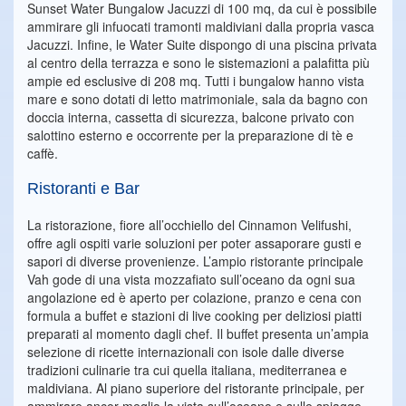
Sunset Water Bungalow Jacuzzi di 100 mq, da cui è possibile
ammirare gli infuocati tramonti maldiviani dalla propria vasca
Jacuzzi. Infine, le Water Suite dispongo di una piscina privata
al centro della terrazza e sono le sistemazioni a palafitta più
ampie ed esclusive di 208 mq. Tutti i bungalow hanno vista
mare e sono dotati di letto matrimoniale, sala da bagno con
doccia interna, cassetta di sicurezza, balcone privato con
salottino esterno e occorrente per la preparazione di tè e
caffè.
Ristoranti e Bar
La ristorazione, fiore all’occhiello del Cinnamon Velifushi,
offre agli ospiti varie soluzioni per poter assaporare gusti e
sapori di diverse provenienze. L’ampio ristorante principale
Vah gode di una vista mozzafiato sull’oceano da ogni sua
angolazione ed è aperto per colazione, pranzo e cena con
formula a buffet e stazioni di live cooking per deliziosi piatti
preparati al momento dagli chef. Il buffet presenta un’ampia
selezione di ricette internazionali con isole dalle diverse
tradizioni culinarie tra cui quella italiana, mediterranea e
maldiviana. Al piano superiore del ristorante principale, per