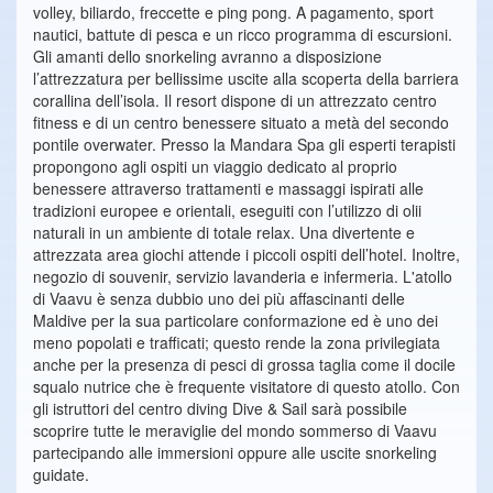
volley, biliardo, freccette e ping pong. A pagamento, sport
nautici, battute di pesca e un ricco programma di escursioni.
Gli amanti dello snorkeling avranno a disposizione
l’attrezzatura per bellissime uscite alla scoperta della barriera
corallina dell’isola. Il resort dispone di un attrezzato centro
fitness e di un centro benessere situato a metà del secondo
pontile overwater. Presso la Mandara Spa gli esperti terapisti
propongono agli ospiti un viaggio dedicato al proprio
benessere attraverso trattamenti e massaggi ispirati alle
tradizioni europee e orientali, eseguiti con l’utilizzo di olii
naturali in un ambiente di totale relax. Una divertente e
attrezzata area giochi attende i piccoli ospiti dell’hotel. Inoltre,
negozio di souvenir, servizio lavanderia e infermeria. L'atollo
di Vaavu è senza dubbio uno dei più affascinanti delle
Maldive per la sua particolare conformazione ed è uno dei
meno popolati e trafficati; questo rende la zona privilegiata
anche per la presenza di pesci di grossa taglia come il docile
squalo nutrice che è frequente visitatore di questo atollo. Con
gli istruttori del centro diving Dive & Sail sarà possibile
scoprire tutte le meraviglie del mondo sommerso di Vaavu
partecipando alle immersioni oppure alle uscite snorkeling
guidate.