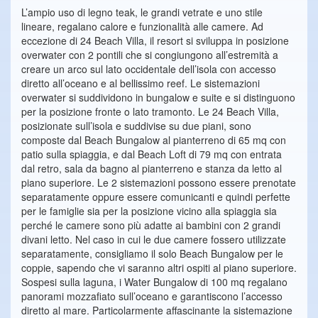
L’ampio uso di legno teak, le grandi vetrate e uno stile
lineare, regalano calore e funzionalità alle camere. Ad
eccezione di 24 Beach Villa, il resort si sviluppa in posizione
overwater con 2 pontili che si congiungono all’estremità a
creare un arco sul lato occidentale dell’isola con accesso
diretto all’oceano e al bellissimo reef. Le sistemazioni
overwater si suddividono in bungalow e suite e si distinguono
per la posizione fronte o lato tramonto. Le 24 Beach Villa,
posizionate sull’isola e suddivise su due piani, sono
composte dal Beach Bungalow al pianterreno di 65 mq con
patio sulla spiaggia, e dal Beach Loft di 79 mq con entrata
dal retro, sala da bagno al pianterreno e stanza da letto al
piano superiore. Le 2 sistemazioni possono essere prenotate
separatamente oppure essere comunicanti e quindi perfette
per le famiglie sia per la posizione vicino alla spiaggia sia
perché le camere sono più adatte ai bambini con 2 grandi
divani letto. Nel caso in cui le due camere fossero utilizzate
separatamente, consigliamo il solo Beach Bungalow per le
coppie, sapendo che vi saranno altri ospiti al piano superiore.
Sospesi sulla laguna, i Water Bungalow di 100 mq regalano
panorami mozzafiato sull’oceano e garantiscono l’accesso
diretto al mare. Particolarmente affascinante la sistemazione