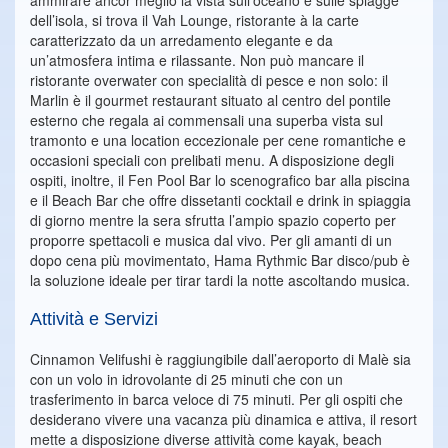
ammirare ancor meglio la vista sull’oceano e sulle spiagge
dell’isola, si trova il Vah Lounge, ristorante à la carte
caratterizzato da un arredamento elegante e da
un’atmosfera intima e rilassante. Non può mancare il
ristorante overwater con specialità di pesce e non solo: il
Marlin è il gourmet restaurant situato al centro del pontile
esterno che regala ai commensali una superba vista sul
tramonto e una location eccezionale per cene romantiche e
occasioni speciali con prelibati menu. A disposizione degli
ospiti, inoltre, il Fen Pool Bar lo scenografico bar alla piscina
e il Beach Bar che offre dissetanti cocktail e drink in spiaggia
di giorno mentre la sera sfrutta l’ampio spazio coperto per
proporre spettacoli e musica dal vivo. Per gli amanti di un
dopo cena più movimentato, Hama Rythmic Bar disco/pub è
la soluzione ideale per tirar tardi la notte ascoltando musica.
Attività e Servizi
Cinnamon Velifushi è raggiungibile dall’aeroporto di Malè sia
con un volo in idrovolante di 25 minuti che con un
trasferimento in barca veloce di 75 minuti. Per gli ospiti che
desiderano vivere una vacanza più dinamica e attiva, il resort
mette a disposizione diverse attività come kayak, beach