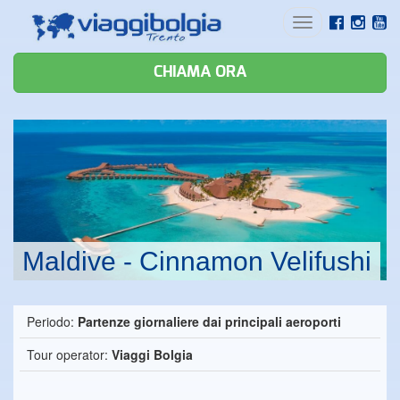
Toggle
navigation
CHIAMA ORA
Maldive - Cinnamon Velifushi
Periodo:
Partenze giornaliere dai principali aeroporti
Tour operator:
Viaggi Bolgia