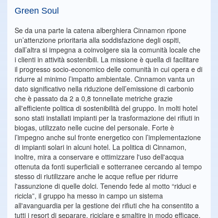
Green Soul
Se da una parte la catena alberghiera Cinnamon ripone
un’attenzione prioritaria alla soddisfazione degli ospiti,
dall’altra si impegna a coinvolgere sia la comunità locale che
i clienti in attività sostenibili. La missione è quella di facilitare
il progresso socio-economico delle comunità in cui opera e di
ridurre al minimo l’impatto ambientale. Cinnamon vanta un
dato significativo nella riduzione dell’emissione di carbonio
che è passato da 2 a 0,8 tonnellate metriche grazie
all'efficiente politica di sostenibilità del gruppo. In molti hotel
sono stati installati impianti per la trasformazione dei rifiuti in
biogas, utilizzato nelle cucine del personale. Forte è
l’impegno anche sul fronte energetico con l’implementazione
di impianti solari in alcuni hotel. La politica di Cinnamon,
inoltre, mira a conservare e ottimizzare l'uso dell'acqua
ottenuta da fonti superficiali e sotterranee cercando al tempo
stesso di riutilizzare anche le acque reflue per ridurre
l'assunzione di quelle dolci. Tenendo fede al motto “riduci e
ricicla”, il gruppo ha messo in campo un sistema
all'avanguardia per la gestione dei rifiuti che ha consentito a
tutti i resort di separare, riciclare e smaltire in modo efficace,