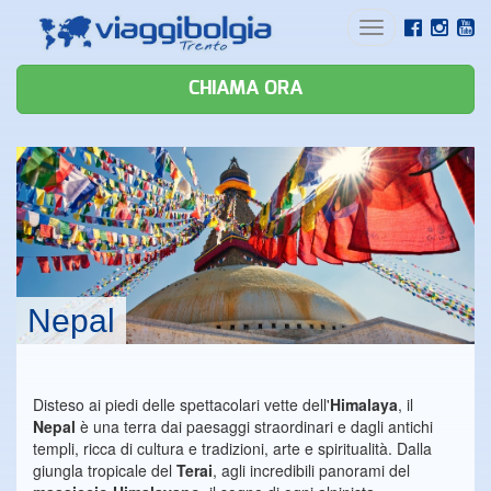
Toggle
navigation
CHIAMA ORA
Nepal
Disteso ai piedi delle spettacolari vette dell'
Himalaya
, il
Nepal
è una terra dai paesaggi straordinari e dagli antichi
templi, ricca di cultura e tradizioni, arte e spiritualità. Dalla
giungla tropicale del
Terai
, agli incredibili panorami del