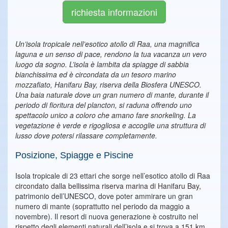
richiesta informazioni
Un’isola tropicale nell’esotico atollo di Raa, una magnifica
laguna e un senso di pace, rendono la tua vacanza un vero
luogo da sogno. L’isola è lambita da spiagge di sabbia
bianchissima ed è circondata da un tesoro marino
mozzafiato, Hanifaru Bay, riserva della Biosfera UNESCO.
Una baia naturale dove un gran numero di mante, durante il
periodo di fioritura del plancton, si raduna offrendo uno
spettacolo unico a coloro che amano fare snorkeling. La
vegetazione è verde e rigogliosa e accoglie una struttura di
lusso dove potersi rilassare completamente.
Posizione, Spiagge e Piscine
Isola tropicale di 23 ettari che sorge nell’esotico atollo di Raa
circondato dalla bellissima riserva marina di Hanifaru Bay,
patrimonio dell’UNESCO, dove poter ammirare un gran
numero di mante (soprattutto nel periodo da maggio a
novembre). Il resort di nuova generazione è costruito nel
rispetto degli elementi naturali dell’isola e si trova a 151 km