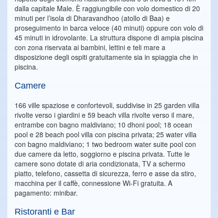
dalla capitale Male. È raggiungibile con volo domestico di 20
minuti per l’isola di Dharavandhoo (atollo di Baa) e
proseguimento in barca veloce (40 minuti) oppure con volo di
45 minuti in idrovolante. La struttura dispone di ampia piscina
con zona riservata ai bambini, lettini e teli mare a
disposizione degli ospiti gratuitamente sia in spiaggia che in
piscina.
Camere
166 ville spaziose e confortevoli, suddivise in 25 garden villa
rivolte verso i giardini e 59 beach villa rivolte verso il mare,
entrambe con bagno maldiviano; 10 dhoni pool; 18 ocean
pool e 28 beach pool villa con piscina privata; 25 water villa
con bagno maldiviano; 1 two bedroom water suite pool con
due camere da letto, soggiorno e piscina privata. Tutte le
camere sono dotate di aria condizionata, TV a schermo
piatto, telefono, cassetta di sicurezza, ferro e asse da stiro,
macchina per il caffè, connessione Wi-Fi gratuita. A
pagamento: minibar.
Ristoranti e Bar