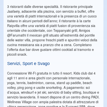
3 ristoranti dalle diverse specialità. Il ristorante principale
Jaafaeiy, adiacente alla piscina, con servizio a buffet, offre
una varietà di piatti internazionali e la presenza di un cuoco
italiano in alcuni periodi dell’anno; il ristorante à la carte
Raiyvilla offre una varietà di piatti fusion di provenienza sia
orientale che occidentale, con Teppanyaki grill; Amigos
@Farumathi il mexican grill situato all’estremità del pontile
delle water villa, propone freschi piatti e spuntini veloci della
cucina messicana sia a pranzo che a cena. Completano
l’offerta due bar dove gustare ottimi cocktail al tramonto e
piccoli snack.
Servizi, Sport e Svago
Connessione Wi-Fi gratuita in tutto il resort. Kids club dai 4
agli 11 anni e area giochi con personale internazionale,
yoga, tennis, badminton, canoa, stand up paddle, beach
volley, ping pong e uscite snorkeling. A pagamento: sci
d’acqua, windsurf e jet ski, servizio di baby sitting, boutique e
servizio lavanderia. Il resort dispone di un centro diving PADI.
Wellness Village con ampia palestra dotata di attrezzature di
ultima generazione, zone sportive e la Furaveri SPA, dove