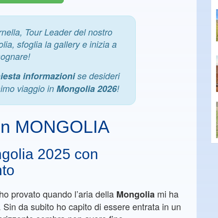
rnella, Tour Leader del nostro
ia, sfoglia la gallery e inizia a
sognare!
hiesta informazioni
se desideri
ssimo viaggio in
Mongolia 2026
!
o in MONGOLIA
ngolia 2025 con
to
o provato quando l’aria della
mi ha
Mongolia
e. Sin da subito ho capito di essere entrata in un