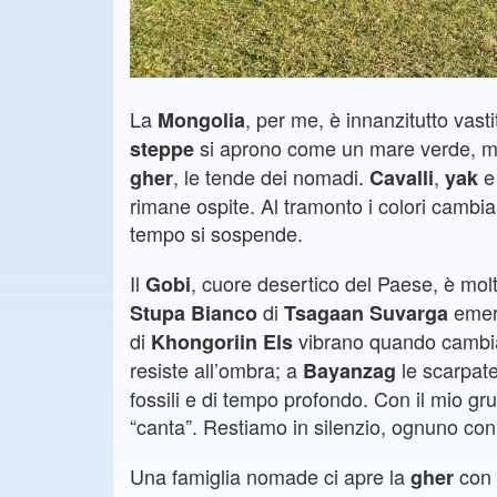
La
, per me, è innanzitutto vast
Mongolia
si aprono come un mare verde, mo
steppe
, le tende dei nomadi.
,
gher
Cavalli
yak
rimane ospite. Al tramonto i colori cambian
tempo si sospende.
Il
, cuore desertico del Paese, è molt
Gobi
di
emer
Stupa Bianco
Tsagaan Suvarga
di
vibrano quando cambia
Khongoriin Els
resiste all’ombra; a
le scarpate
Bayanzag
fossili e di tempo profondo. Con il mio gr
“canta”. Restiamo in silenzio, ognuno con 
Una famiglia nomade ci apre la
con 
gher