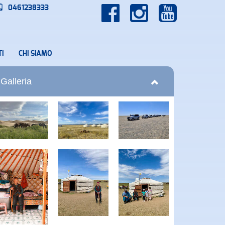
0461238333
I
CHI SIAMO
Galleria