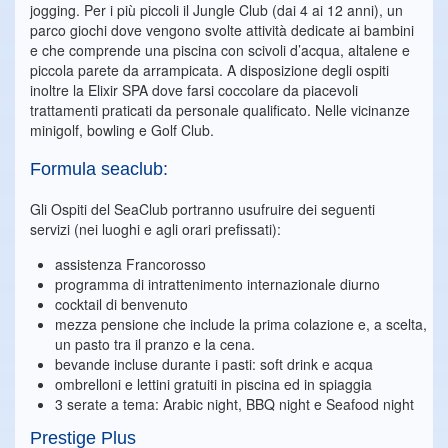
jogging. Per i più piccoli il Jungle Club (dai 4 ai 12 anni), un
parco giochi dove vengono svolte attività dedicate ai bambini
e che comprende una piscina con scivoli d’acqua, altalene e
piccola parete da arrampicata. A disposizione degli ospiti
inoltre la Elixir SPA dove farsi coccolare da piacevoli
trattamenti praticati da personale qualificato. Nelle vicinanze
minigolf, bowling e Golf Club.
Formula seaclub:
Gli Ospiti del SeaClub portranno usufruire dei seguenti
servizi (nei luoghi e agli orari prefissati):
assistenza Francorosso
programma di intrattenimento internazionale diurno
cocktail di benvenuto
mezza pensione che include la prima colazione e, a scelta,
un pasto tra il pranzo e la cena.
bevande incluse durante i pasti: soft drink e acqua
ombrelloni e lettini gratuiti in piscina ed in spiaggia
3 serate a tema: Arabic night, BBQ night e Seafood night
Prestige Plus