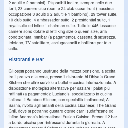
2 adulti e 2 bambini). Disponibili inoltre, sempre nelle due
torri, 23 camere club room e 24 club oceanfront (massima
occupazione 3 adulti o 2 adulti e 1 bambino), 29 tower suite,
10 club suite, 4 ambassador suite, 2 presidential suite, 1
royal suite ed infine 1 chairman suite. Tutte le 446 lussuose
camere sono dotate di letti king size o queen size, aria
condizionata, minibar (a pagamento), cassetta di sicurezza,
telefono, TV satellitare, asciugacapelli e bollitore per tè e
caffè.
Ristoranti e Bar
Gli ospiti potranno usufruire della mezza pensione, a scelta
tra il pranzo e la cena, presso il ristorante Al Dhiyafa Grand
Kitchen che offre servizio a buffet e cucina internazionale. A
disposizione molteplici alternative per saziare i palati più
raffinati (a pagamento): Luciano’s, specializzato in cucina
italiana; il Bamboo Kitchen, con specialità thailandesi; Al
Basha, rivolto agli amanti della cucina Libanese; The Grand
Grill, dove si potranno gustare ottime carni sudafricane ed
infine Andreea’s International Fusion Cuisine. Presenti 2 bar
a bordo piscina per rinfrescarsi duranta la giornata. A