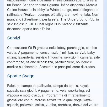
disposizione inoltre il Salamar in stile cubano aperto la sera
un Beach Bar aperto tutto il giorno. Infine disponibili l’Acacia
Coffee House nella lobby, la White Lounge, molto elegante e
raffinata e l’Horizon Lounge, più allegra e movimentata. Non
mancano i divertimenti per la sera: The Underground Pub, in
stile inglese e l’XL Dubai Night Club, vivace e frizzante
discoteca aperta fino all’alba.
Servizi
Connessione Wi-Fi gratuita nella lobby, parcheggio, cambio
valuta, A pagamento: consumazioni minibar, servizio baby
sitting, lavanderia, servizio limousine, servizio in camera, sale
conferenze, salone di bellezza, parrucchiere, boutique e
medico su chiamata. Accettate le principali carte di credito.
Sport e Svago
Palestra, campo da pallavolo, campo da tennis, kayak,
squash, sala giochi. A pagamento: vela, snorkeling, sci
d’acqua e moto d’acqua. Programma di intrattenimento
giornaliero con numerose attività tra le quali yoga, kayak,
squash, pallavolo, calcio, zumba, aerobica, danza del ventre,