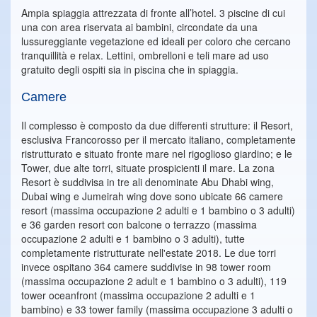
Ampia spiaggia attrezzata di fronte all’hotel. 3 piscine di cui
una con area riservata ai bambini, circondate da una
lussureggiante vegetazione ed ideali per coloro che cercano
tranquillità e relax. Lettini, ombrelloni e teli mare ad uso
gratuito degli ospiti sia in piscina che in spiaggia.
Camere
Il complesso è composto da due differenti strutture: il Resort,
esclusiva Francorosso per il mercato italiano, completamente
ristrutturato e situato fronte mare nel rigoglioso giardino; e le
Tower, due alte torri, situate prospicienti il mare. La zona
Resort è suddivisa in tre ali denominate Abu Dhabi wing,
Dubai wing e Jumeirah wing dove sono ubicate 66 camere
resort (massima occupazione 2 adulti e 1 bambino o 3 adulti)
e 36 garden resort con balcone o terrazzo (massima
occupazione 2 adulti e 1 bambino o 3 adulti), tutte
completamente ristrutturate nell'estate 2018. Le due torri
invece ospitano 364 camere suddivise in 98 tower room
(massima occupazione 2 adult e 1 bambino o 3 adulti), 119
tower oceanfront (massima occupazione 2 adulti e 1
bambino) e 33 tower family (massima occupazione 3 adulti o