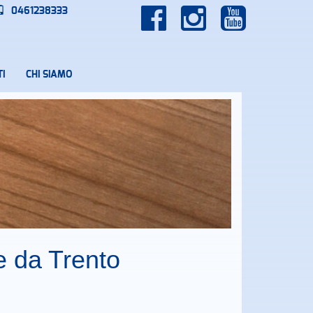
0461238333
I
CHI SIAMO
e da Trento