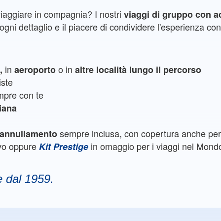
viaggiare in compagnia? I nostri
viaggi di gruppo con 
gni dettaglio e il piacere di condividere l'esperienza con 
in
o in
e,
aeroporto
altre località lungo il percorso
iste
pre con te
liana
sempre inclusa, con copertura anche per 
e annullamento
ivo oppure
in omaggio per i viaggi nel Mond
Kit Prestige
e dal 1959.