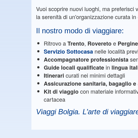
Vuoi scoprire nuovi luoghi, ma preferisci 
la serenità di un'organizzazione curata in o
Il nostro modo di viaggiare:
Ritrovo a
,
e
Trento
Rovereto
Pergin
nelle località prev
Servizio Sottocasa
sem
Accompagnatore professionista
in
Guide locali qualificate
lingua ita
curati nei minimi dettagli
Itinerari
Assicurazione sanitaria, bagaglio 
con materiale informat
Kit di viaggio
cartacea
Viaggi Bolgia. L’arte di viaggiar