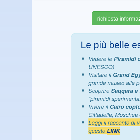
richiesta informa
Le più belle e
Vedere le
Piramidi d
UNESCO)
Visitare il
Grand Eg
grande museo alle po
Scoprire
Saqqara e
“piramidi sperimental
Vivere il
Cairo copto
Cittadella, Moschea 
Leggi il racconto di 
questo
LINK