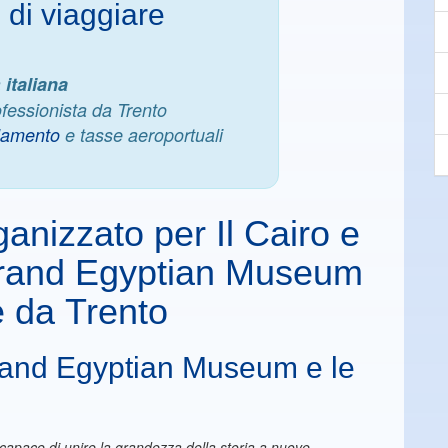
 di viaggiare
a
italiana
essionista da Trento
llamento
e tasse aeroportuali
anizzato per Il Cairo e
 Grand Egyptian Museum
 da Trento
 Grand Egyptian Museum e le
capace di unire la grandezza della storia a nuove,