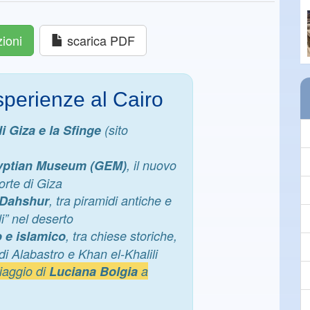
zioni
scarica PDF
sperienze al Cairo
i Giza e la Sfinge
(sito
yptian Museum (GEM)
, il nuovo
rte di Giza
 Dahshur
, tra piramidi antiche e
i” nel deserto
 e islamico
, tra chiese storiche,
di Alabastro e Khan el-Khalili
viaggio di
Luciana Bolgia
a