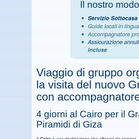
Il nostro modo
Servizio Sottocasa
Guide locali in lingu
Accompagnatore prof
Assicurazione annu
incluse
Viaggio di gruppo org
la visita del nuovo
con accompagnatore
4 giorni al Cairo per il
Piramidi di Giza
Il
Cairo
è una destinazione che affascia da sempre, 