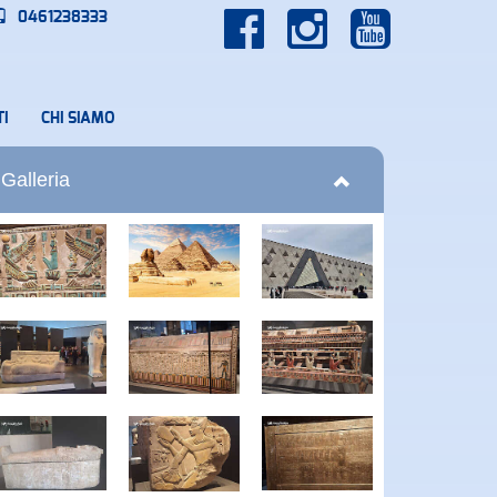
0461238333
I
CHI SIAMO
Galleria