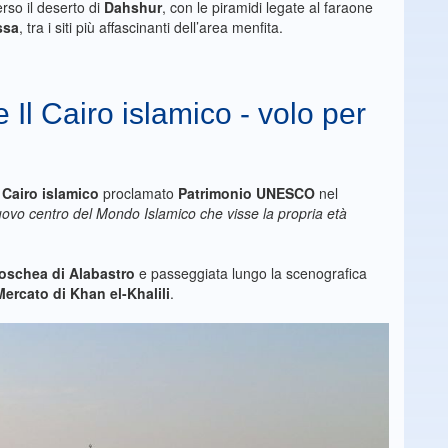
rso il deserto di
Dahshur
, con le piramidi legate al faraone
ssa
, tra i siti più affascinanti dell’area menfita.
e Il Cairo islamico - volo per
l
Cairo islamico
proclamato
Patrimonio UNESCO
nel
nuovo centro del Mondo Islamico che visse la propria età
oschea di Alabastro
e passeggiata lungo la scenografica
Mercato di Khan el-Khalili
.