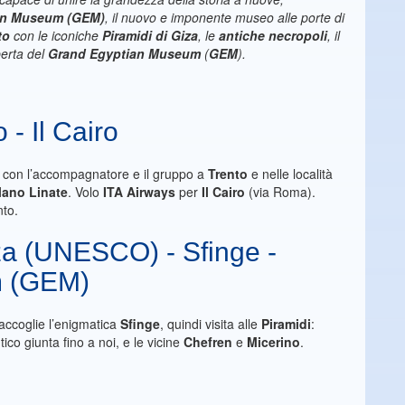
an Museum (GEM)
, il nuovo e imponente museo alle porte di
to
con le iconiche
Piramidi di Giza
, le
antiche necropoli
, il
erta del
Grand Egyptian Museum
(
GEM
).
 - Il Cairo
o con l’accompagnatore e il gruppo a
Trento
e nelle località
lano Linate
. Volo
ITA Airways
per
Il Cairo
(via Roma).
ento.
iza (UNESCO) - Sfinge -
m (GEM)
 accoglie l’enigmatica
Sfinge
, quindi visita alle
Piramidi
:
tico giunta fino a noi, e le vicine
Chefren
e
Micerino
.