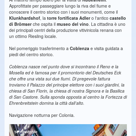
Approfittate per passeggiare lungo la riva del fiume e
conoscere il centro storico con i suoi monumenti, come il
Klunkhardshof
, la
torre fortificata Adler
o l'antico
castello
di Brömser
che ospita il
museo del vino
. La cittadina è uno
dei principali centri della produzione vitivinicola renana con
un ottimo Riesling locale.
Nel pomeriggio trasferimento a
Coblenza
e visita guidata a
piedi del centro storico.
Coblenza nasce nel punto dove si incontrano il Reno e la
Mosella ed è famosa per il promontorio del Deutsches Eck
che offre una vista sui due fiumi. Di pregevole fattura
troviamo il Palazzo del principe elettore con i suoi giardini, la
chiesa di San Florin, la chiesa di nostra Signora e la Basilica
di San Castore. Sulla sponda opposta al centro la Fortezza di
Ehrenbreitstein domina la città dall’alto.
Navigazione notturna per Colonia.