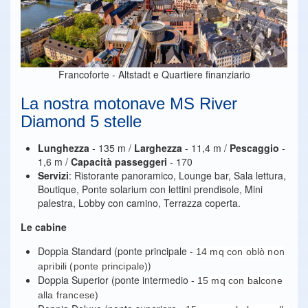
Francoforte - Altstadt e Quartiere finanziario
La nostra motonave MS River
Diamond 5 stelle
Lunghezza
- 135 m /
Larghezza
- 11,4 m /
Pescaggio
-
1,6 m /
Capacità passeggeri
- 170
Servizi
: Ristorante panoramico, Lounge bar, Sala lettura,
Boutique, Ponte solarium con lettini prendisole, Mini
palestra, Lobby con camino, Terrazza coperta.
Le cabine
Doppia Standard (ponte principale -
14 mq con oblò non
)
apribili (ponte principale)
Doppia Superior (ponte intermedio -
15 mq con balcone
alla francese)