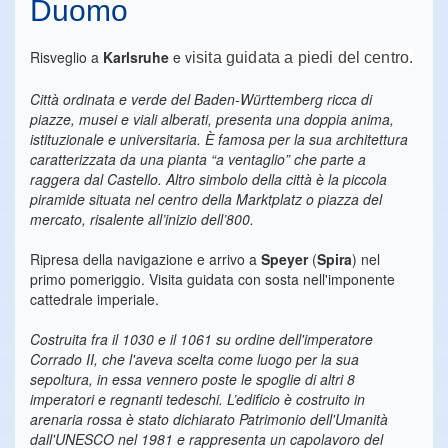
Duomo
Risveglio a
Karlsruhe
e v
isita guidata a piedi del centro.
Città ordinata e verde del Baden-Württemberg ricca di
piazze, musei e viali alberati, presenta una doppia anima,
istituzionale e universitaria. È famosa per la sua architettura
caratterizzata da una pianta “a ventaglio” che parte a
raggera dal Castello. Altro simbolo della città è la piccola
piramide situata nel centro della Marktplatz o piazza del
mercato, risalente all’inizio dell’800.
Ripresa della navigazione e arrivo a
Speyer
(
Spira
) nel
primo pomeriggio. Visita guidata con sosta nell'imponente
cattedrale imperiale.
Costruita fra il 1030 e il 1061 su ordine dell'imperatore
Corrado II, che l'aveva scelta come luogo per la sua
sepoltura, in essa vennero poste le spoglie di altri 8
imperatori e regnanti tedeschi. L’edificio è costruito in
arenaria rossa è stato dichiarato Patrimonio dell'Umanità
dall'UNESCO nel 1981 e rappresenta un capolavoro del