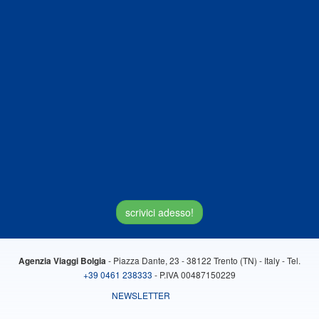
scrivici adesso!
- Piazza Dante, 23 - 38122 Trento (TN) - Italy - Tel.
Agenzia Viaggi Bolgia
+39 0461 238333
- P.IVA 00487150229
NEWSLETTER