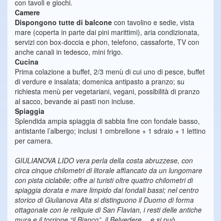
con tavoli e giochi.
Camere
Dispongono tutte di balcone
con tavolino e sedie, vista
mare (coperta in parte dai pini marittimi), aria condizionata,
servizi con box-doccia e phon, telefono, cassaforte, TV con
anche canali in tedesco, mini frigo.
Cucina
Prima colazione a buffet, 2/3 menù di cui uno di pesce, buffet
di verdure e insalata; domenica antipasto a pranzo; su
richiesta menù per vegetariani, vegani, possibilità di pranzo
al sacco, bevande ai pasti non incluse.
Spiaggia
Splendida ampia spiaggia di sabbia fine con fondale basso,
antistante l’albergo; inclusi 1 ombrellone + 1 sdraio + 1 lettino
per camera.
GIULIANOVA LIDO vera perla della costa abruzzese, con
circa cinque chilometri di litorale affiancato da un lungomare
con pista ciclabile; offre ai turisti oltre quattro chilometri di
spiaggia dorata e mare limpido dai fondali bassi; nel centro
storico di Giulianova Alta si distinguono il Duomo di forma
ottagonale con le reliquie di San Flavian, i resti delle antiche
mura e il torrione “il Bianco”, il Belvedere …e si può