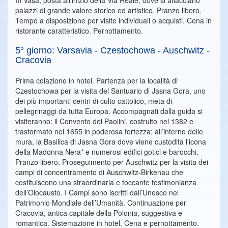
III Vasa, posta all’inizio della Via Reale, dove si affacciano
palazzi di grande valore storico ed artistico. Pranzo libero.
Tempo a disposizione per visite individuali o acquisti. Cena in
ristorante caratteristico. Pernottamento.
5° giorno: Varsavia - Czestochowa - Auschwitz -
Cracovia
Prima colazione in hotel. Partenza per la località di
Czestochowa per la visita del Santuario di Jasna Gora, uno
dei più importanti centri di culto cattolico, meta di
pellegrinaggi da tutta Europa. Accompagnati dalla guida si
visiteranno: il Convento dei Paolini, costruito nel 1382 e
trasformato nel 1655 in poderosa fortezza; all’interno delle
mura, la Basilica di Jasna Gora dove viene custodita l’icona
della Madonna Nera* e numerosi edifici gotici e barocchi.
Pranzo libero. Proseguimento per Auschwitz per la visita dei
campi di concentramento di Auschwitz-Birkenau che
costituiscono una straordinaria e toccante testimonianza
dell’Olocausto. I Campi sono iscritti dall’Unesco nel
Patrimonio Mondiale dell’Umanità. Continuazione per
Cracovia, antica capitale della Polonia, suggestiva e
romantica. Sistemazione in hotel. Cena e pernottamento.