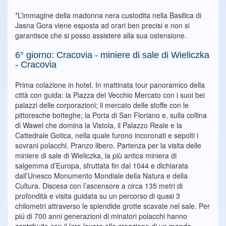
*L’immagine della madonna nera custodita nella Basilica di
Jasna Gora viene esposta ad orari ben precisi e non si
garantisce che si posso assistere alla sua ostensione.
6° giorno: Cracovia - miniere di sale di Wieliczka
- Cracovia
Prima colazione in hotel. In mattinata tour panoramico della
città con guida: la Piazza del Vecchio Mercato con i suoi bei
palazzi delle corporazioni; il mercato delle stoffe con le
pittoresche botteghe; la Porta di San Floriano e, sulla collina
di Wawel che domina la Vistola, il Palazzo Reale e la
Cattedrale Gotica, nella quale furono incoronati e sepolti i
sovrani polacchi. Pranzo libero. Partenza per la visita delle
miniere di sale di Wieliczka, la più antica miniera di
salgemma d’Europa, sfruttata fin dal 1044 e dichiarata
dall’Unesco Monumento Mondiale della Natura e della
Cultura. Discesa con l’ascensore a circa 135 metri di
profondità e visita guidata su un percorso di quasi 3
chilometri attraverso le splendide grotte scavate nel sale. Per
piú di 700 anni generazioni di minatori polacchi hanno