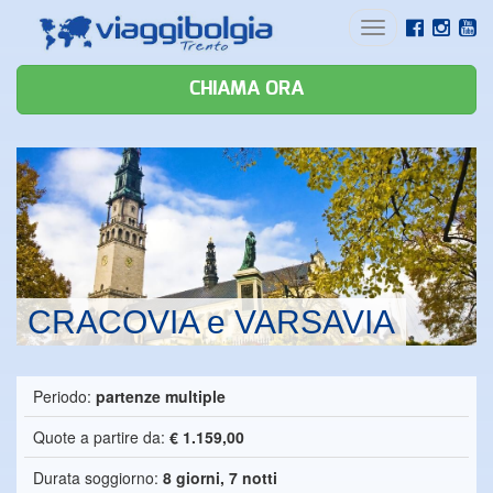
Toggle
navigation
CHIAMA ORA
CRACOVIA e VARSAVIA
Periodo:
partenze multiple
Quote a partire da:
€ 1.159,00
Durata soggiorno:
8 giorni, 7 notti