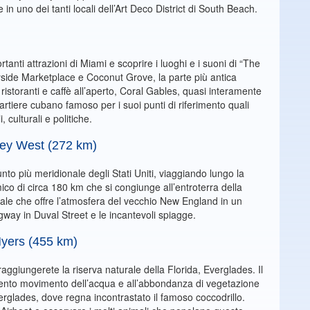
 in uno dei tanti locali dell’Art Deco District di South Beach.
rtanti attrazioni di Miami e scoprire i luoghi e i suoni di “The
side Marketplace e Coconut Grove, la parte più antica
ristoranti e caffè all’aperto, Coral Gables, quasi interamente
artiere cubano famoso per i suoi punti di riferimento quali
 culturali e politiche.
Key West (272 km)
unto più meridionale degli Stati Uniti, viaggiando lungo la
 di circa 180 km che si congiunge all’entroterra della
icale che offre l’atmosfera del vecchio New England in un
gway in Duval Street e le incantevoli spiagge.
Myers (455 km)
giungerete la riserva naturale della Florida, Everglades. Il
 lento movimento dell’acqua e all’abbondanza di vegetazione
verglades, dove regna incontrastato il famoso coccodrillo.