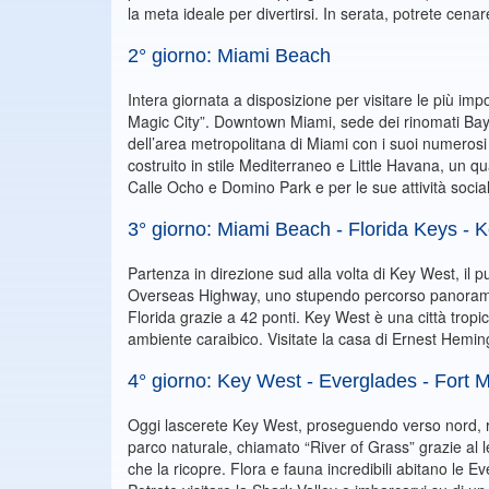
la meta ideale per divertirsi. In serata, potrete cenare
2° giorno: Miami Beach
Intera giornata a disposizione per visitare le più impo
Magic City”. Downtown Miami, sede dei rinomati Bay
dell’area metropolitana di Miami con i suoi numerosi 
costruito in stile Mediterraneo e Little Havana, un qu
Calle Ocho e Domino Park e per le sue attività sociali,
3° giorno: Miami Beach - Florida Keys - 
Partenza in direzione sud alla volta di Key West, il p
Overseas Highway, uno stupendo percorso panoramico
Florida grazie a 42 ponti. Key West è una città trop
ambiente caraibico. Visitate la casa di Ernest Hemin
4° giorno: Key West - Everglades - Fort 
Oggi lascerete Key West, proseguendo verso nord, rag
parco naturale, chiamato “River of Grass” grazie al
che la ricopre. Flora e fauna incredibili abitano le E