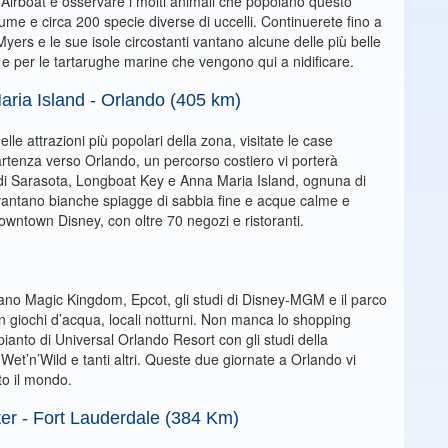
n Airboat e osservare i molti animali che popolano questo
fiume e circa 200 specie diverse di uccelli. Continuerete fino a
yers e le sue isole circostanti vantano alcune delle più belle
li e per le tartarughe marine che vengono qui a nidificare.
aria Island - Orlando (405 km)
lle attrazioni più popolari della zona, visitate le case
artenza verso Orlando, un percorso costiero vi porterà
ri di Sarasota, Longboat Key e Anna Maria Island, ognuna di
 vantano bianche spiagge di sabbia fine e acque calme e
 Downtown Disney, con oltre 70 negozi e ristoranti.
vano Magic Kingdom, Epcot, gli studi di Disney-MGM e il parco
on giochi d’acqua, locali notturni. Non manca lo shopping
anto di Universal Orlando Resort con gli studi della
Wet’n’Wild e tanti altri. Queste due giornate a Orlando vi
to il mondo.
er - Fort Lauderdale (384 Km)