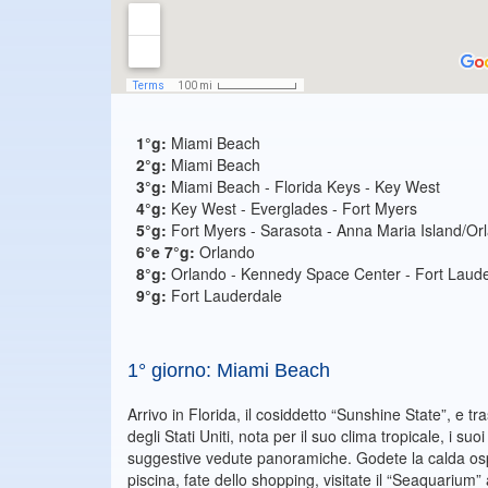
1°g:
Miami Beach
2°g:
Miami Beach
3°g:
Miami Beach - Florida Keys - Key West
4°g:
Key West - Everglades - Fort Myers
5°g:
Fort Myers - Sarasota - Anna Maria Island/Or
6°e 7°g:
Orlando
8°g:
Orlando - Kennedy Space Center - Fort Laud
9°g:
Fort Lauderdale
1° giorno: Miami Beach
Arrivo in Florida, il cosiddetto “Sunshine State”, e 
degli Stati Uniti, nota per il suo clima tropicale, i su
suggestive vedute panoramiche. Godete la calda ospita
piscina, fate dello shopping, visitate il “Seaquariu