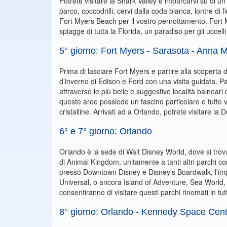
Potrete visitare la Shark Valley e imbarcarvi su di u
parco, coccodrilli, cervi dalla coda bianca, lontre di 
Fort Myers Beach per il vostro pernottamento. Fort M
spiagge di tutta la Florida, un paradiso per gli uccel
5° giorno: Fort Myers - Sarasota - Anna M
Prima di lasciare Fort Myers e partire alla scoperta de
d’inverno di Edison e Ford con una visita guidata. P
attraverso le più belle e suggestive località balnea
queste aree possiede un fascino particolare e tutte
cristalline. Arrivati ad a Orlando, potrete visitare la
6° e 7° giorno: Orlando
Orlando è la sede di Walt Disney World, dove si tro
di Animal Kingdom, unitamente a tanti altri parchi c
presso Downtown Disney e Disney’s Boardwalk, l’impi
Universal, o ancora Island of Adventure, Sea World, 
consentiranno di visitare questi parchi rinomati in tut
8° giorno: Orlando - Kennedy Space Cent