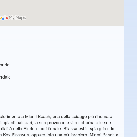
lando
erdale
trasferimento a Miami Beach, una delle spiagge più rinomate
oi impianti balneari, la sua provocante vita notturna e le sue
lità della Florida meridionale. Rilassatevi in spiaggia o in
m” a Key Biscayne, oppure fate una minicrociera. Miami Beach è