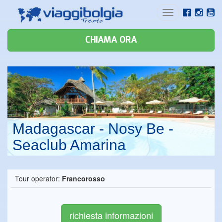
Toggle
navigation
CHIAMA ORA
Madagascar - Nosy Be -
Seaclub Amarina
Tour operator:
Francorosso
richiesta informazioni