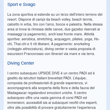
Sport e Svago
La zona sportiva si estende su un terzo dell’intero terreno del
resort. Dispone di campi da beach volley, beach tennis,
calcetto in erba, tiro con l’arco, bocce e palestra. Nella stessa
area si trova la rimessa delle canoe, due gazebo riservati ai
massaggi (a pagamento), anch’essi fronte mare. Attività
sportive: aerobica, stretching, acquagym, pilates, yoga, Ho-
chi, Thai-chi e 5 riti tibetani. A pagamento: snorkeling
(noleggio attrezzatura), diving center e vasta proposta di
escursioni Francorosso con itinerari via mare e via terra.
Diving Center
I centro subacqueo UPSIDE DIVE è un centro PADI ed è
gestito da istruttori italiani brevettati PADI. L’équipe,
composta da professionisti di grande esperienza, vi
accompagnerà alla scoperta della flora e della fauna del
Madagascar regalandovi emozioni uniche. Il centro
subacqueo offre una vasta gamma di corsi PADI ed
immersioni, accessibili sia ai subacquei neofiti che esperti,
oltre alla possibilità di provare gratuitamente l’esperienza