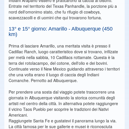
Indiani Arapaho vissero e praticarono la caccia ai bisonti.
Entrate nel territorio del Texas Panhandle, la porzione più a
nord dell'omonimo stato, che fu rifugio di cowboys,
scavezzacolli e di uomini che qui trovarono fortuna.
13° e 15° giorno: Amarillo - Albuquerque (450
km)
Prima di lasciare Amarillo, una meritata visita è presso il
Cadillac Ranch, luogo caratteristico dove si trovano, infilzate
per metà nella sabbia, 10 Cadillacs rottamate. Questa è la
terra dei rotolacampo, del cotone, dell'olio e dei bovini.
Continuate verso il New Mexico guidando attraverso i territori
che una volta erano il luogo di caccia degli Indiani
Comanche. Pernotto ad Albuquerque.
Per prendere una sosta dal viaggio potete trascorrere una
giornata in Albuquerque visitando la storica comunità degli
artisti nel centro della città. In alternativa potete raggiungere
il vicino Taos Pueblo per scoprire le tradizioni dei Nativi
Americani.
Raggiungete Santa Fe e gustatevi il panorama lungo la via.
La città famosa per le sue gallerie e musei è riconosciuta