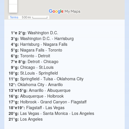
1°e 2°g:
Washington D.C.
3°g:
Washington D.C. - Harrisburg
4°g:
Harrisburg - Niagara Falls
5°g:
Niagara Falls - Toronto
6°g:
Toronto - Detroit
7°e 8°g:
Detroit - Chicago
9°g:
Chicago - St.Louis
10°g:
St.Louis - Springfield
11°g:
Springfield - Tulsa - Oklahoma City
12°:
Oklahoma City - Amarillo
13°e15°g:
Amarillo - Albuquerque
16°g:
Albuquerque - Holbrook
17°g:
Holbrook - Grand Canyon - Flagstaff
18°e19°:
Flagstaff - Las Vegas
20°g:
Las Vegas - Santa Monica - Los Angeles
21°g:
Los Angeles