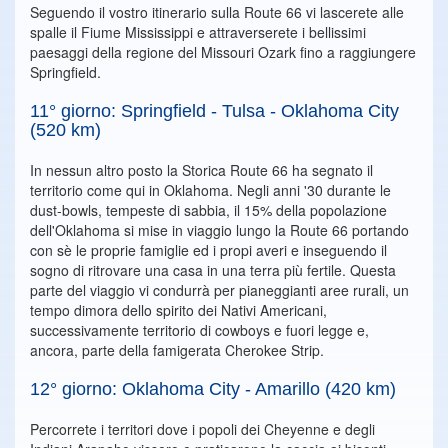
Seguendo il vostro itinerario sulla Route 66 vi lascerete alle
spalle il Fiume Mississippi e attraverserete i bellissimi
paesaggi della regione del Missouri Ozark fino a raggiungere
Springfield.
11° giorno: Springfield - Tulsa - Oklahoma City
(520 km)
In nessun altro posto la Storica Route 66 ha segnato il
territorio come qui in Oklahoma. Negli anni '30 durante le
dust-bowls, tempeste di sabbia, il 15% della popolazione
dell'Oklahoma si mise in viaggio lungo la Route 66 portando
con sè le proprie famiglie ed i propi averi e inseguendo il
sogno di ritrovare una casa in una terra più fertile. Questa
parte del viaggio vi condurrà per pianeggianti aree rurali, un
tempo dimora dello spirito dei Nativi Americani,
successivamente territorio di cowboys e fuori legge e,
ancora, parte della famigerata Cherokee Strip.
12° giorno: Oklahoma City - Amarillo (420 km)
Percorrete i territori dove i popoli dei Cheyenne e degli