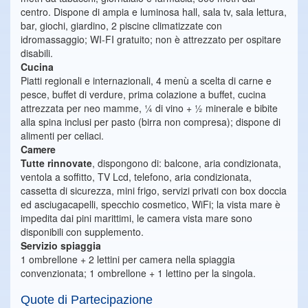
centro. Dispone di ampia e luminosa hall, sala tv, sala lettura,
bar, giochi, giardino, 2 piscine climatizzate con
idromassaggio; WI-FI gratuito; non è attrezzato per ospitare
disabili.
Cucina
Piatti regionali e internazionali, 4 menù a scelta di carne e
pesce, buffet di verdure, prima colazione a buffet, cucina
attrezzata per neo mamme, ¼ di vino + ½ minerale e bibite
alla spina inclusi per pasto (birra non compresa); dispone di
alimenti per celiaci.
Camere
Tutte rinnovate
, dispongono di: balcone, aria condizionata,
ventola a soffitto, TV Lcd, telefono, aria condizionata,
cassetta di sicurezza, mini frigo, servizi privati con box doccia
ed asciugacapelli, specchio cosmetico, WiFi; la vista mare è
impedita dai pini marittimi, le camera vista mare sono
disponibili con supplemento.
Servizio spiaggia
1 ombrellone + 2 lettini per camera nella spiaggia
convenzionata; 1 ombrellone + 1 lettino per la singola.
Quote di Partecipazione