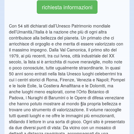
richiesta informazioni
Con 54 siti dichiarati dall’Unesco Patrimonio mondiale
dell’Umanità,l’Italia è la nazione che più di ogni altra
contribuisce alla bellezza del pianeta. Un primato che ci
arricchisce di orgoglio e che merita di essere valorizzato con
il massimo impegno. Dalla Val Camonica, il primo sito del
1979, ai più recenti, tra cui Ivrea, città industriale del XX
secolo, la lista si è arricchita di nuove meraviglie, molto note
o poco conosciute, tutte ugualmente straordinarie. In quasi
50 anni sono entrati nella lista Unesco luoghi celeberrimi tra
cui i centri storici di Roma, Firenze, Venezia e Napoli; Pompei
e le Isole Eolie, la Costiera Amalfitana e le Dolomiti, ma
anche luoghi meno esplorati, come l’Orto Botanico di
Padova, i Nuraghi di Barumini o le Opere di difesa veneziane
che hanno potuto mostrare al mondo §la propria bellezza e
trovare uno strumento di valorizzazione. Il volume raccoglie
tutti questi luoghi e ne offre le immagini più emozionanti,
sfidando il lettore in una sorta di gioco. Ogni sito è presentato
da due diversi punti di vista: Da vicino con un mosaico di
dettagli a distanza ravvicinata, accompagnati da una