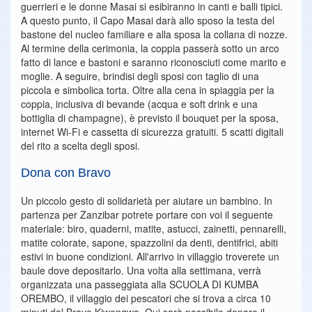
guerrieri e le donne Masai si esibiranno in canti e balli tipici.
A questo punto, il Capo Masai darà allo sposo la testa del
bastone del nucleo familiare e alla sposa la collana di nozze.
Al termine della cerimonia, la coppia passerà sotto un arco
fatto di lance e bastoni e saranno riconosciuti come marito e
moglie. A seguire, brindisi degli sposi con taglio di una
piccola e simbolica torta. Oltre alla cena in spiaggia per la
coppia, inclusiva di bevande (acqua e soft drink e una
bottiglia di champagne), è previsto il bouquet per la sposa,
internet Wi-Fi e cassetta di sicurezza gratuiti. 5 scatti digitali
del rito a scelta degli sposi.
Dona con Bravo
Un piccolo gesto di solidarietà per aiutare un bambino. In
partenza per Zanzibar potrete portare con voi il seguente
materiale: biro, quaderni, matite, astucci, zainetti, pennarelli,
matite colorate, sapone, spazzolini da denti, dentifrici, abiti
estivi in buone condizioni. All'arrivo in villaggio troverete un
baule dove depositarlo. Una volta alla settimana, verrà
organizzata una passeggiata alla SCUOLA DI KUMBA
OREMBO, il villaggio dei pescatori che si trova a circa 10