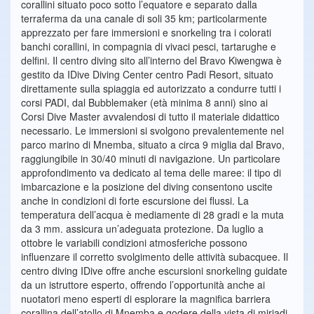
corallini situato poco sotto l’equatore e separato dalla
terraferma da una canale di soli 35 km; particolarmente
apprezzato per fare immersioni e snorkeling tra i colorati
banchi corallini, in compagnia di vivaci pesci, tartarughe e
delfini. Il centro diving sito all’interno del Bravo Kiwengwa è
gestito da IDive Diving Center centro Padi Resort, situato
direttamente sulla spiaggia ed autorizzato a condurre tutti i
corsi PADI, dal Bubblemaker (età minima 8 anni) sino ai
Corsi Dive Master avvalendosi di tutto il materiale didattico
necessario. Le immersioni si svolgono prevalentemente nel
parco marino di Mnemba, situato a circa 9 miglia dal Bravo,
raggiungibile in 30/40 minuti di navigazione. Un particolare
approfondimento va dedicato al tema delle maree: il tipo di
imbarcazione e la posizione del diving consentono uscite
anche in condizioni di forte escursione dei flussi. La
temperatura dell’acqua è mediamente di 28 gradi e la muta
da 3 mm. assicura un’adeguata protezione. Da luglio a
ottobre le variabili condizioni atmosferiche possono
influenzare il corretto svolgimento delle attività subacquee. Il
centro diving IDive offre anche escursioni snorkeling guidate
da un istruttore esperto, offrendo l’opportunità anche ai
nuotatori meno esperti di esplorare la magnifica barriera
corallina dell’atollo di Mnemba e godere della vista di miriadi