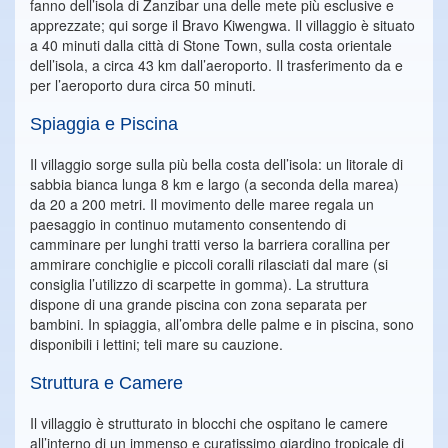
fanno dell’isola di Zanzibar una delle mete più esclusive e
apprezzate; qui sorge il Bravo Kiwengwa. Il villaggio è situato
a 40 minuti dalla città di Stone Town, sulla costa orientale
dell’isola, a circa 43 km dall’aeroporto. Il trasferimento da e
per l’aeroporto dura circa 50 minuti.
Spiaggia e Piscina
Il villaggio sorge sulla più bella costa dell’isola: un litorale di
sabbia bianca lunga 8 km e largo (a seconda della marea)
da 20 a 200 metri. Il movimento delle maree regala un
paesaggio in continuo mutamento consentendo di
camminare per lunghi tratti verso la barriera corallina per
ammirare conchiglie e piccoli coralli rilasciati dal mare (si
consiglia l’utilizzo di scarpette in gomma). La struttura
dispone di una grande piscina con zona separata per
bambini. In spiaggia, all’ombra delle palme e in piscina, sono
disponibili i lettini; teli mare su cauzione.
Struttura e Camere
Il villaggio è strutturato in blocchi che ospitano le camere
all’interno di un immenso e curatissimo giardino tropicale di