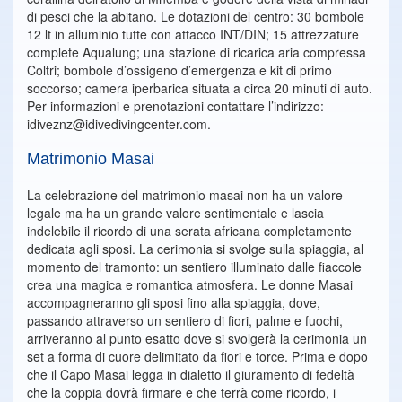
di pesci che la abitano. Le dotazioni del centro: 30 bombole
12 lt in alluminio tutte con attacco INT/DIN; 15 attrezzature
complete Aqualung; una stazione di ricarica aria compressa
Coltri; bombole d’ossigeno d’emergenza e kit di primo
soccorso; camera iperbarica situata a circa 20 minuti di auto.
Per informazioni e prenotazioni contattare l’indirizzo:
idiveznz@idivedivingcenter.com.
Matrimonio Masai
La celebrazione del matrimonio masai non ha un valore
legale ma ha un grande valore sentimentale e lascia
indelebile il ricordo di una serata africana completamente
dedicata agli sposi. La cerimonia si svolge sulla spiaggia, al
momento del tramonto: un sentiero illuminato dalle fiaccole
crea una magica e romantica atmosfera. Le donne Masai
accompagneranno gli sposi fino alla spiaggia, dove,
passando attraverso un sentiero di fiori, palme e fuochi,
arriveranno al punto esatto dove si svolgerà la cerimonia un
set a forma di cuore delimitato da fiori e torce. Prima e dopo
che il Capo Masai legga in dialetto il giuramento di fedeltà
che la coppia dovrà firmare e che terrà come ricordo, i