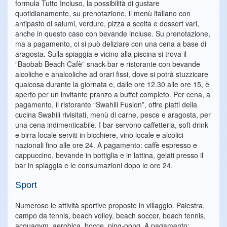
formula Tutto Incluso, la possibilità di gustare
quotidianamente, su prenotazione, il menù italiano con
antipasto di salumi, verdure, pizza a scelta e dessert vari,
anche in questo caso con bevande incluse. Su prenotazione,
ma a pagamento, ci si può deliziare con una cena a base di
aragosta. Sulla spiaggia e vicino alla piscina si trova il
“Baobab Beach Cafè” snack-bar e ristorante con bevande
alcoliche e analcoliche ad orari fissi, dove si potrà stuzzicare
qualcosa durante la giornata e, dalle ore 12.30 alle ore 15, è
aperto per un invitante pranzo a buffet completo. Per cena, a
pagamento, il ristorante “Swahili Fusion”, offre piatti della
cucina Swahili rivisitati, menù di carne, pesce e aragosta, per
una cena indimenticabile. I bar servono caffetteria, soft drink
e birra locale serviti in bicchiere, vino locale e alcolici
nazionali fino alle ore 24. A pagamento: caffè espresso e
cappuccino, bevande in bottiglia e in lattina, gelati presso il
bar in spiaggia e le consumazioni dopo le ore 24.
Sport
Numerose le attività sportive proposte in villaggio. Palestra,
campo da tennis, beach volley, beach soccer, beach tennis,
acquagym, aerobica, bocce, ping-pong. A pagamento: