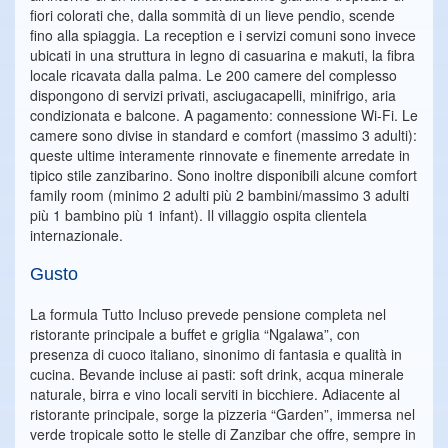
fiori colorati che, dalla sommità di un lieve pendio, scende
fino alla spiaggia. La reception e i servizi comuni sono invece
ubicati in una struttura in legno di casuarina e makuti, la fibra
locale ricavata dalla palma. Le 200 camere del complesso
dispongono di servizi privati, asciugacapelli, minifrigo, aria
condizionata e balcone. A pagamento: connessione Wi-Fi. Le
camere sono divise in standard e comfort (massimo 3 adulti):
queste ultime interamente rinnovate e finemente arredate in
tipico stile zanzibarino. Sono inoltre disponibili alcune comfort
family room (minimo 2 adulti più 2 bambini/massimo 3 adulti
più 1 bambino più 1 infant). Il villaggio ospita clientela
internazionale.
Gusto
La formula Tutto Incluso prevede pensione completa nel
ristorante principale a buffet e griglia “Ngalawa”, con
presenza di cuoco italiano, sinonimo di fantasia e qualità in
cucina. Bevande incluse ai pasti: soft drink, acqua minerale
naturale, birra e vino locali serviti in bicchiere. Adiacente al
ristorante principale, sorge la pizzeria “Garden”, immersa nel
verde tropicale sotto le stelle di Zanzibar che offre, sempre in