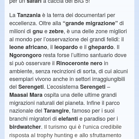
per un
a caccia dei BIG 5!
safari
La
è la terra dei documentari per
Tanzania
eccellenza. Oltre alla
di
“grande migrazione”
milioni di
e
, è una delle zone migliori
gnu
zebre
al mondo per l’osservazione dei grandi felidi: il
, il
e il
. Il
leone
africano
leopardo
ghepardo
resta forse l’ultimo santuario dove
Ngorongoro
si può osservare il
in
Rinoceronte
nero
ambiente, senza recinzioni di sorta, di cui alcuni
esemplari vivono anche in settori irraggiungibili
del
. L’ecosistema
–
Serengeti
Serengeti
ospita una delle ultime grandi
Maasai Mara
migrazioni naturali del pianeta. Infine il parco
nazionale del
, famoso per i suoi
Tarangire
branchi migratori di
e
paradiso per i
elefanti
.
birdwatcher
Il turismo qui è l’unica credibile
risposta al trophy hunting e allo sfruttamento