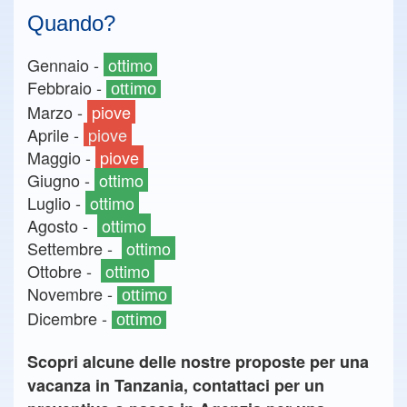
Quando?
Gennaio -
ottimo
Febbraio -
ottimo
Marzo -
piove
Aprile -
piove
Maggio -
piove
Giugno -
ottimo
Luglio -
ottimo
Agosto -
ottimo
Settembre -
ottimo
Ottobre -
ottimo
Novembre -
ottimo
Dicembre -
ottimo
Scopri alcune delle nostre proposte per una
vacanza in Tanzania, contattaci per un