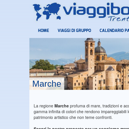
HOME
VIAGGI DI GRUPPO
CALENDARIO P
Marche
La regione
Marche
profuma di mare, tradizioni e a
gamma infinita di colori che rendono impareggiabili le
patrimonio artistico che non teme confronti.
Scopri le nostre proposte per un
soggiorno mare