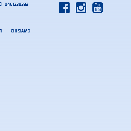
0461238333
I
CHI SIAMO