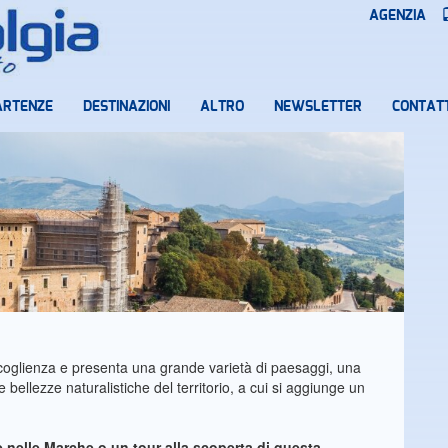
AGENZIA
ARTENZE
DESTINAZIONI
ALTRO
NEWSLETTER
CONTATT
ccoglienza e presenta una grande varietà di paesaggi, una
 bellezze naturalistiche del territorio, a cui si aggiunge un
 nelle Marche
o un
tour
alla scoperta di questa