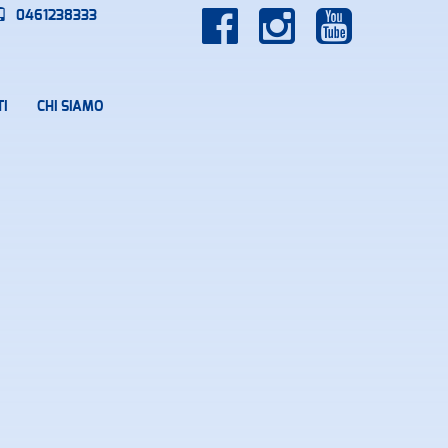
0461238333
I
CHI SIAMO