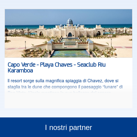
Capo Verde - Playa Chaves - Seaclub Riu
Karamboa
ll resort sorge sulla magnifica spiaggia di Chavez, dove si
staglia tra le dune che compongono il paesaggio “lunare” di
Boa Vista. L’isola mantiene la sua bellezza dal sapore
selvaggio, catterizzata da lunghe spiagge che si tuffano
nell’oceano e da un numero limitato di strutture alberghiere.
Immergiti in questa oasi di relax dove la gestione Riu ti
garantirà qualità, professionalità e varietà dei servizi inclusi
nell’apprezzata formula “All inclusive” 24 ore.
I nostri partner