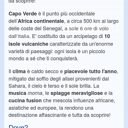
da scoprire!
è il punto più occidentale
Capo Verde
dell’
, a circa 500 km al largo
Africa continentale
delle coste del Senegal,
a sole 6 ore di volo
. E' costituito da un arcipelago di
10
dall’Italia
caratterizzate da un'enorme
isole vulcaniche
varietà di paesaggi: ogni isola è un piccolo
mondo a sé che ti conquisterà.
Il
è caldo secco e
,
clima
piacevole tutto l'anno
mitigato dal soffio degli alisei provenienti dal
Sahara, il cielo è terso e il sole brilla. La
, le
e la
musica
morna
spiagge meravigliose
che mescola influenze africane,
cucina fusion
asiatiche ed europee, la rendono una
destinazione affascinante e tutta da scoprire!
Dove?