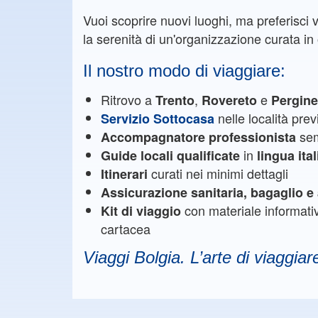
Vuoi scoprire nuovi luoghi, ma preferisci 
la serenità di un'organizzazione curata in o
Il nostro modo di viaggiare:
Ritrovo a
,
e
Trento
Rovereto
Pergin
nelle località prev
Servizio Sottocasa
sem
Accompagnatore professionista
in
Guide locali qualificate
lingua ita
curati nei minimi dettagli
Itinerari
Assicurazione sanitaria, bagaglio 
con materiale informat
Kit di viaggio
cartacea
Viaggi Bolgia. L’arte di viaggiar