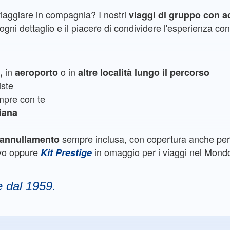
viaggiare in compagnia? I nostri
viaggi di gruppo con 
gni dettaglio e il piacere di condividere l'esperienza con 
in
o in
e,
aeroporto
altre località lungo il percorso
iste
pre con te
liana
sempre inclusa, con copertura anche per 
e annullamento
ivo oppure
in omaggio per i viaggi nel Mond
Kit Prestige
e dal 1959.