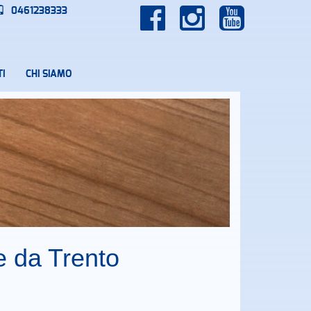
0461238333
I
CHI SIAMO
e da Trento