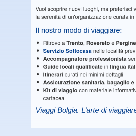
Vuoi scoprire nuovi luoghi, ma preferisci 
la serenità di un'organizzazione curata in o
Il nostro modo di viaggiare:
Ritrovo a
,
e
Trento
Rovereto
Pergin
nelle località prev
Servizio Sottocasa
sem
Accompagnatore professionista
in
Guide locali qualificate
lingua ita
curati nei minimi dettagli
Itinerari
Assicurazione sanitaria, bagaglio 
con materiale informat
Kit di viaggio
cartacea
Viaggi Bolgia. L’arte di viaggiar