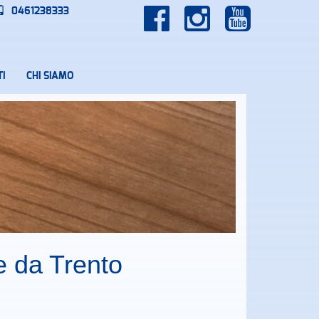
0461238333
I
CHI SIAMO
e da Trento