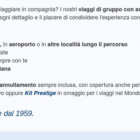
viaggiare in compagnia? I nostri
viaggi di gruppo con 
gni dettaglio e il piacere di condividere l'esperienza con 
in
o in
e,
aeroporto
altre località lungo il percorso
iste
pre con te
liana
sempre inclusa, con copertura anche per 
e annullamento
ivo oppure
in omaggio per i viaggi nel Mond
Kit Prestige
e dal 1959.