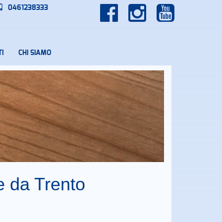
0461238333
I
CHI SIAMO
e da Trento