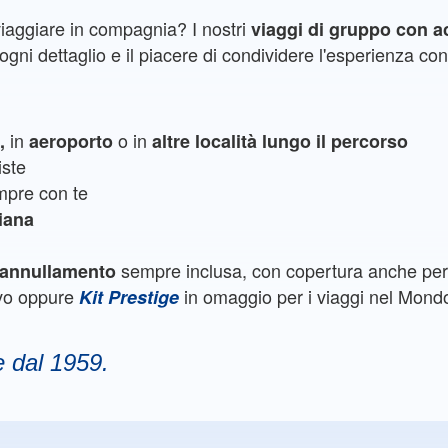
viaggiare in compagnia? I nostri
viaggi di gruppo con 
gni dettaglio e il piacere di condividere l'esperienza con 
in
o in
e,
aeroporto
altre località lungo il percorso
iste
pre con te
liana
sempre inclusa, con copertura anche per 
e annullamento
ivo oppure
in omaggio per i viaggi nel Mond
Kit Prestige
e dal 1959.