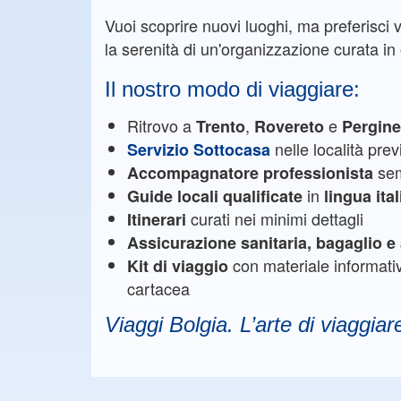
Vuoi scoprire nuovi luoghi, ma preferisci 
la serenità di un'organizzazione curata in o
Il nostro modo di viaggiare:
Ritrovo a
,
e
Trento
Rovereto
Pergin
nelle località prev
Servizio Sottocasa
sem
Accompagnatore professionista
in
Guide locali qualificate
lingua ita
curati nei minimi dettagli
Itinerari
Assicurazione sanitaria, bagaglio 
con materiale informat
Kit di viaggio
cartacea
Viaggi Bolgia. L’arte di viaggiar