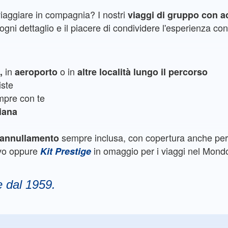
viaggiare in compagnia? I nostri
viaggi di gruppo con 
gni dettaglio e il piacere di condividere l'esperienza con 
in
o in
e,
aeroporto
altre località lungo il percorso
iste
pre con te
liana
sempre inclusa, con copertura anche per 
e annullamento
ivo oppure
in omaggio per i viaggi nel Mond
Kit Prestige
e dal 1959.