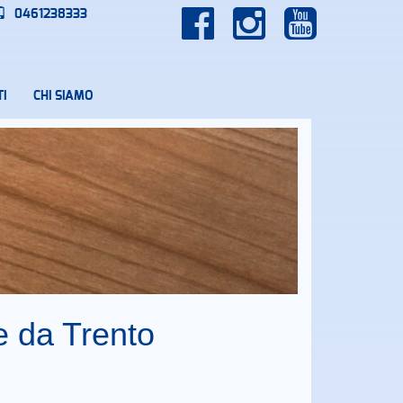
0461238333
I
CHI SIAMO
e da Trento