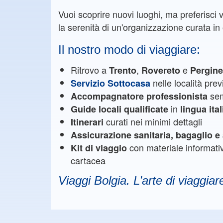
Vuoi scoprire nuovi luoghi, ma preferisci 
la serenità di un'organizzazione curata in o
Il nostro modo di viaggiare:
Ritrovo a
,
e
Trento
Rovereto
Pergin
nelle località prev
Servizio Sottocasa
sem
Accompagnatore professionista
in
Guide locali qualificate
lingua ita
curati nei minimi dettagli
Itinerari
Assicurazione sanitaria, bagaglio 
con materiale informat
Kit di viaggio
cartacea
Viaggi Bolgia. L’arte di viaggiar